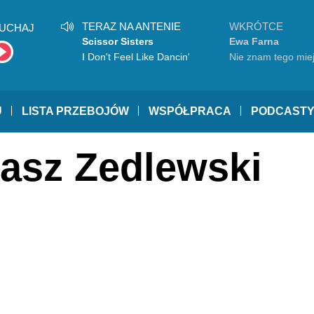
TERAZ NA ANTENIE
WKRÓTCE
UCHAJ
Scissor Sisters
Ewa Farna
I Don't Feel Like Dancin'
Nie znam tego mie
U
LISTA PRZEBOJÓW
WSPÓŁPRACA
PODCAST
kasz Zedlewski