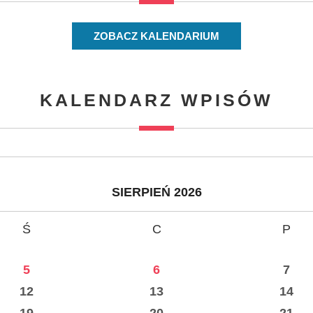
ZOBACZ KALENDARIUM
KALENDARZ WPISÓW
SIERPIEŃ 2026
Ś
C
P
5
6
7
12
13
14
19
20
21