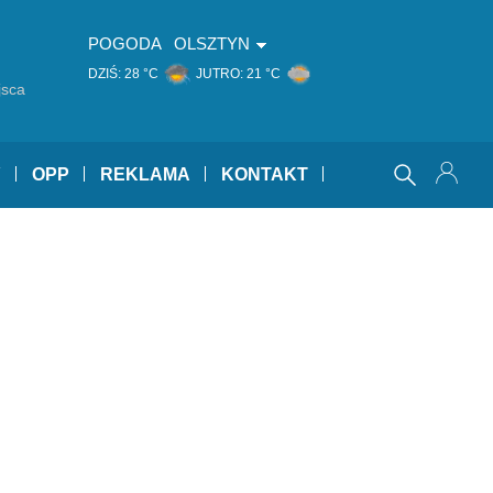
POGODA
OLSZTYN
DZIŚ:
28 °C
JUTRO:
21 °C
jsca
Y
OPP
REKLAMA
KONTAKT