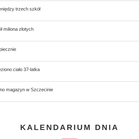
eniędzy trzech szkół
ł miliona złotych
piecznie
iono ciało 37-latka
ano magazyn w Szczecinie
KALENDARIUM DNIA