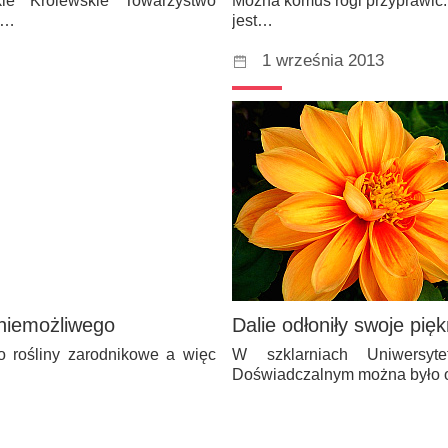
ie Królewskie Towarzystwo
Można komuś rogi przyprawić.
ez…
jest…
1 września 2013
 niemożliwego
Dalie odłoniły swoje pię
o rośliny zarodnikowe a więc
W szklarniach Uniwersyt
Doświadczalnym można było ob