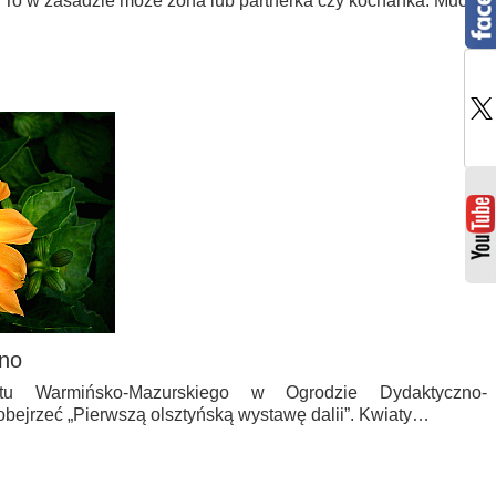
 To w zasadzie może żona lub partnerka czy kochanka. Mucha
kno
etu Warmińsko-Mazurskiego w Ogrodzie Dydaktyczno-
ejrzeć „Pierwszą olsztyńską wystawę dalii”. Kwiaty…