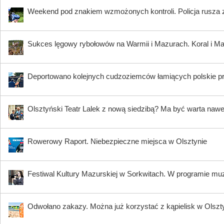
Weekend pod znakiem wzmożonych kontroli. Policja rusza 
Sukces lęgowy rybołowów na Warmii i Mazurach. Koral i Maja
Deportowano kolejnych cudzoziemców łamiących polskie p
Olsztyński Teatr Lalek z nową siedzibą? Ma być warta nawe
Rowerowy Raport. Niebezpieczne miejsca w Olsztynie
Festiwal Kultury Mazurskiej w Sorkwitach. W programie muzy
Odwołano zakazy. Można już korzystać z kąpielisk w Olszty