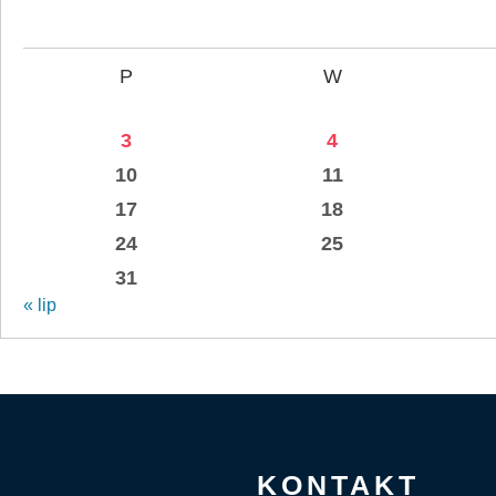
P
W
3
4
10
11
17
18
24
25
31
« lip
KONTAKT