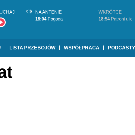
UCHAJ
NA ANTENIE
WKRÓTCE
18:04
Pogoda
18:54
Patroni ulic
U
LISTA PRZEBOJÓW
WSPÓŁPRACA
PODCAST
at