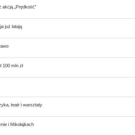
z akcją „Prędkość”
 już latają
rawo
t 100 mln zł
ka, teatr i warsztaty
nie i Mikołajkach