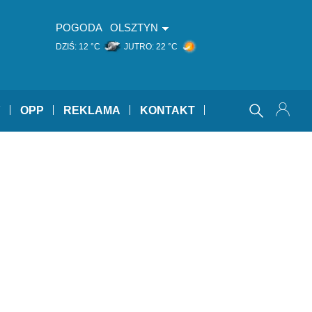
POGODA
OLSZTYN
DZIŚ:
12 °C
JUTRO:
22 °C
Y
OPP
REKLAMA
KONTAKT