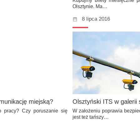
Kupujmy bilety miesięczne pr
Olsztynie. Ma…
8 lipca 2016
munikację miejską?
Olsztyński ITS w galerii
o pracy? Czy poruszanie się
W założeniu poprawia bezpiec
jest też tańszy…