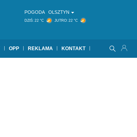
POGODA
OLSZTYN
DZIŚ:
22 °C
JUTRO:
22 °C
Y
OPP
REKLAMA
KONTAKT