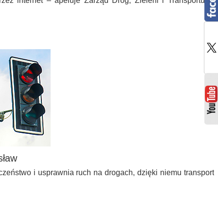
zez internet – apeluje Zarząd Dróg, Zieleni i Transportu w
 sław
zeństwo i usprawnia ruch na drogach, dzięki niemu transport