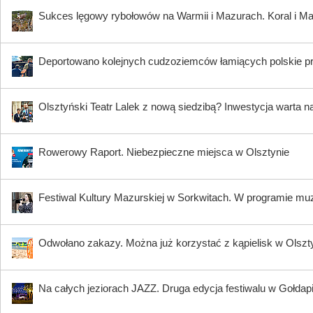
Sukces lęgowy rybołowów na Warmii i Mazurach. Koral i Maja
Deportowano kolejnych cudzoziemców łamiących polskie p
Olsztyński Teatr Lalek z nową siedzibą? Inwestycja warta n
Rowerowy Raport. Niebezpieczne miejsca w Olsztynie
Festiwal Kultury Mazurskiej w Sorkwitach. W programie muzy
Odwołano zakazy. Można już korzystać z kąpielisk w Olszty
Na całych jeziorach JAZZ. Druga edycja festiwalu w Gołdap