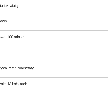
 już latają
rawo
awet 100 mln zł
ka, teatr i warsztaty
nie i Mikołajkach
i