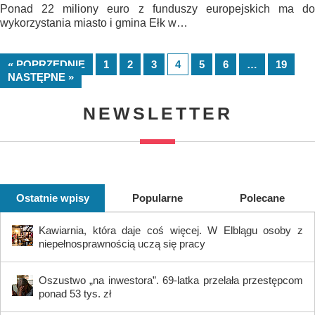
Ponad 22 miliony euro z funduszy europejskich ma do
wykorzystania miasto i gmina Ełk w…
« POPRZEDNIE
1
2
3
4
5
6
…
19
NASTĘPNE »
NEWSLETTER
Ostatnie wpisy
Popularne
Polecane
Kawiarnia, która daje coś więcej. W Elblągu osoby z
niepełnosprawnością uczą się pracy
Oszustwo „na inwestora”. 69-latka przelała przestępcom
ponad 53 tys. zł