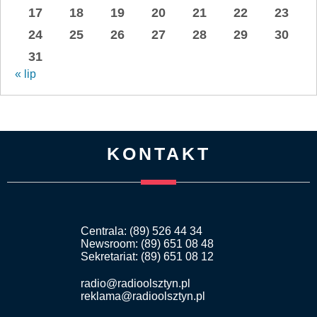
17
18
19
20
21
22
23
24
25
26
27
28
29
30
31
« lip
KONTAKT
Centrala: (89) 526 44 34
Newsroom: (89) 651 08 48
Sekretariat: (89) 651 08 12
radio@radioolsztyn.pl
reklama@radioolsztyn.pl