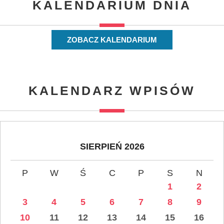
KALENDARIUM DNIA
ZOBACZ KALENDARIUM
KALENDARZ WPISÓW
SIERPIEŃ 2026
P
W
Ś
C
P
S
N
1
2
3
4
5
6
7
8
9
10
11
12
13
14
15
16