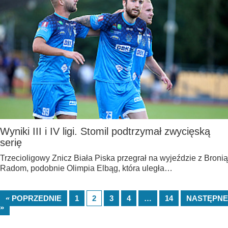
Wyniki III i IV ligi. Stomil podtrzymał zwycięską
serię
Trzecioligowy Znicz Biała Piska przegrał na wyjeździe z Bronią
Radom, podobnie Olimpia Elbąg, która uległa…
« POPRZEDNIE
1
2
3
4
…
14
NASTĘPNE
»