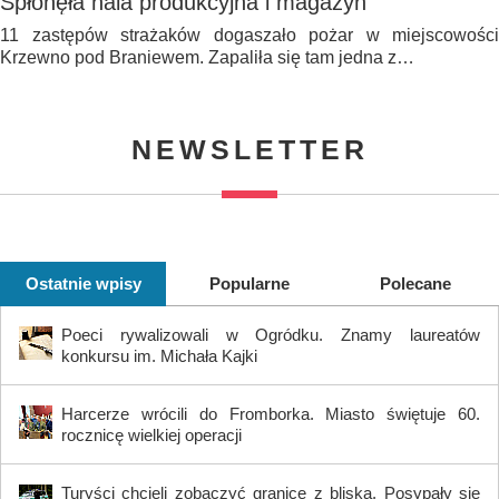
Spłonęła hala produkcyjna i magazyn
11 zastępów strażaków dogaszało pożar w miejscowości
Krzewno pod Braniewem. Zapaliła się tam jedna z…
NEWSLETTER
Ostatnie wpisy
Popularne
Polecane
Poeci rywalizowali w Ogródku. Znamy laureatów
konkursu im. Michała Kajki
Harcerze wrócili do Fromborka. Miasto świętuje 60.
rocznicę wielkiej operacji
Turyści chcieli zobaczyć granicę z bliska. Posypały się