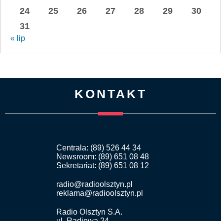
24
25
26
27
28
29
30
31
« lip
KONTAKT
Centrala: (89) 526 44 34
Newsroom: (89) 651 08 48
Sekretariat: (89) 651 08 12
radio@radioolsztyn.pl
reklama@radioolsztyn.pl
Radio Olsztyn S.A.
ul. Radiowa 24