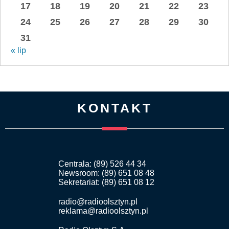
17
18
19
20
21
22
23
24
25
26
27
28
29
30
31
« lip
KONTAKT
Centrala: (89) 526 44 34
Newsroom: (89) 651 08 48
Sekretariat: (89) 651 08 12
radio@radioolsztyn.pl
reklama@radioolsztyn.pl