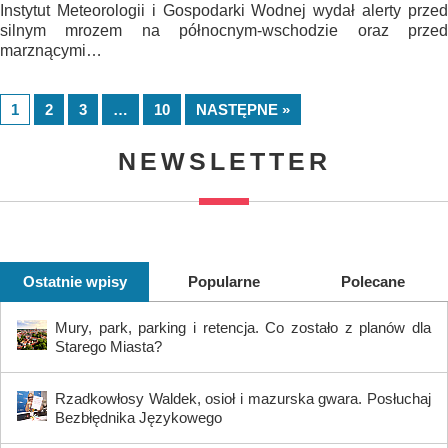
Instytut Meteorologii i Gospodarki Wodnej wydał alerty przed
silnym mrozem na północnym-wschodzie oraz przed
marznącymi…
1
2
3
…
10
NASTĘPNE »
NEWSLETTER
Ostatnie wpisy
Popularne
Polecane
Mury, park, parking i retencja. Co zostało z planów dla
Starego Miasta?
Rzadkowłosy Waldek, osioł i mazurska gwara. Posłuchaj
Bezbłędnika Językowego