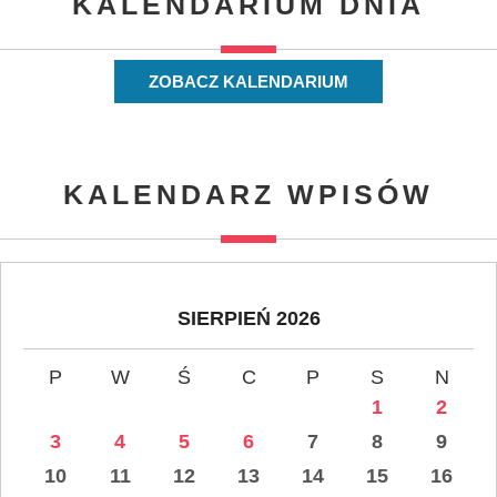
KALENDARIUM DNIA
ZOBACZ KALENDARIUM
KALENDARZ WPISÓW
SIERPIEŃ 2026
P
W
Ś
C
P
S
N
1
2
3
4
5
6
7
8
9
10
11
12
13
14
15
16