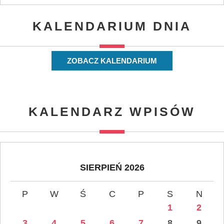
KALENDARIUM DNIA
ZOBACZ KALENDARIUM
KALENDARZ WPISÓW
SIERPIEŃ 2026
P
W
Ś
C
P
S
N
1
2
3
4
5
6
7
8
9