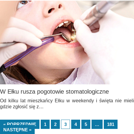
W Ełku rusza pogotowie stomatologiczne
Od kilku lat mieszkańcy Ełku w weekendy i święta nie mieli
gdzie zgłosić się z…
« POPRZEDNIE
1
2
3
4
5
…
181
NASTĘPNE »