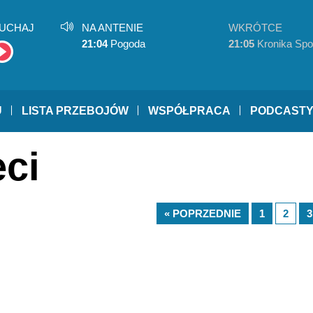
UCHAJ
NA ANTENIE
WKRÓTCE
21:04
Pogoda
21:05
Kronika Spo
U
LISTA PRZEBOJÓW
WSPÓŁPRACA
PODCAST
eci
« POPRZEDNIE
1
2
3