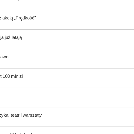
z akcją „Prędkość”
 już latają
rawo
t 100 mln zł
ka, teatr i warsztaty