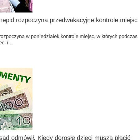
epid rozpoczyna przedwakacyjne kontrole miejsc
ozpoczyna w poniedziałek kontrole miejsc, w których podczas
eci i…
 sąd odmówił. Kiedy dorosłe dzieci muszą płacić