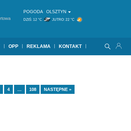
POGODA
OLSZTYN
rtowa
DZIŚ:
12 °C
JUTRO:
22 °C
Y
OPP
REKLAMA
KONTAKT
4
…
108
NASTĘPNE »