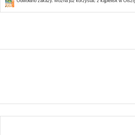
Odwołano zakazy. Można już korzystać z kąpielisk w Olszty