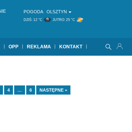
NIE
POGODA
OLSZTYN
DZIŚ:
12 °C
JUTRO:
25 °C
Y
OPP
REKLAMA
KONTAKT
4
…
6
NASTĘPNE »