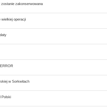
lat zostanie zakonserwowana
wielkiej operacji
ndaty
wy ERROR
rskiej w Sorkwitach
 Polski