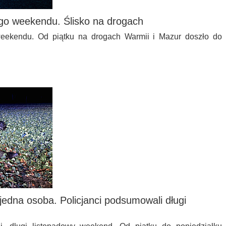
ego weekendu. Ślisko na drogach
weekendu. Od piątku na drogach Warmii i Mazur doszło do
jedna osoba. Policjanci podsumowali długi