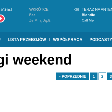
WKRÓTCE
TERAZ NA ANTE
UCHAJ
Feel
Blondie
Ze Mną Bądź
Call Me
U
LISTA PRZEBOJÓW
WSPÓŁPRACA
PODCAST
ugi weekend
« POPRZEDNIE
1
2
3