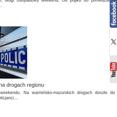
i, długi listopadowy weekend. Od piątku do poniedziałku
i…
 na drogach regionu
 weekendu. Na warmińsko-mazurskich drogach doszło do
olicjanci…