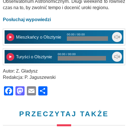
Obserwatorium Astronomicznym. Długi weekend to również
czas na to, by zwolnić tempo i docenić uroki regionu.
Posłuchaj wypowiedzi
00:00 / 00:00
Mieszkańcy o Olsztynie
00:00 / 00:00
Turyści o Olsztynie
Autor: Z. Gładysz
Redakcja: P. Jaguszewski
Facebook
Mastodon
Email
Share
PRZECZYTAJ TAKŻE