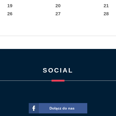
19
20
21
26
27
28
SOCIAL
Dołącz do nas