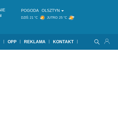
NIE
POGODA
OLSZTYN
d
DZIŚ:
21 °C
JUTRO:
25 °C
Y
OPP
REKLAMA
KONTAKT