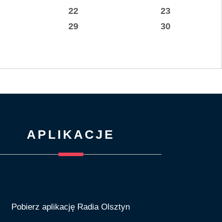
22
23
29
30
APLIKACJE
Pobierz aplikację Radia Olsztyn