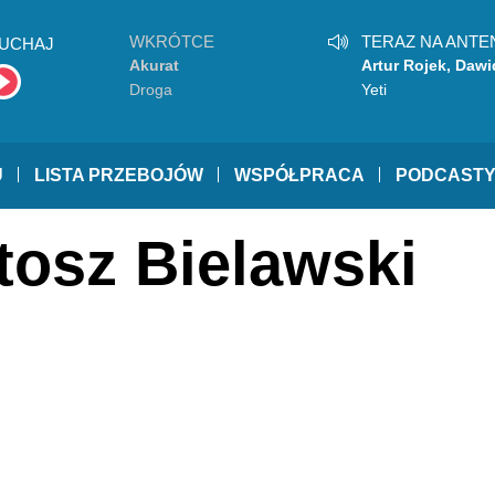
WKRÓTCE
TERAZ NA ANTE
UCHAJ
Akurat
Artur Rojek, Dawi
Podsiadło
Droga
Yeti
U
LISTA PRZEBOJÓW
WSPÓŁPRACA
PODCAST
tosz Bielawski