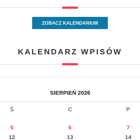
ZOBACZ KALENDARIUM
KALENDARZ WPISÓW
SIERPIEŃ 2026
Ś
C
P
5
6
7
12
13
14