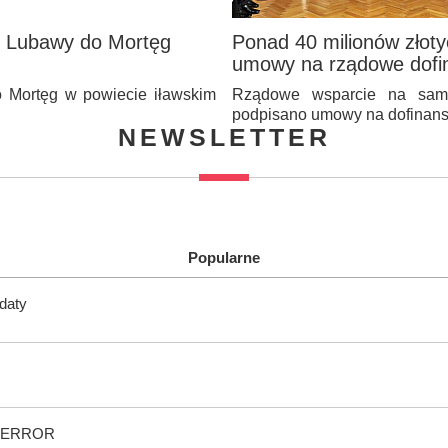
z Lubawy do Mortęg
Ponad 40 milionów złoty
umowy na rządowe dofi
o Mortęg w powiecie iławskim
Rządowe wsparcie na samo
podpisano umowy na dofinan
NEWSLETTER
Popularne
ndaty
wy ERROR