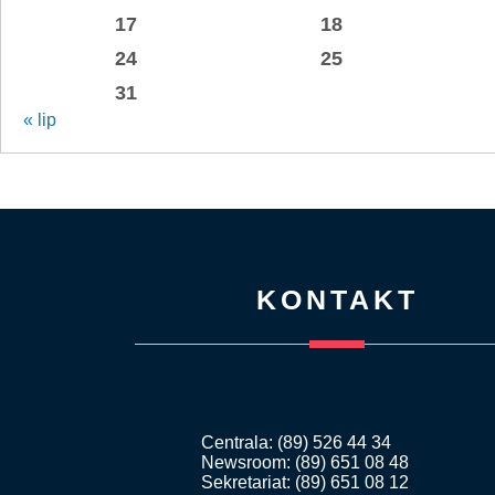
17
18
24
25
31
« lip
KONTAKT
Centrala: (89) 526 44 34
Newsroom: (89) 651 08 48
Sekretariat: (89) 651 08 12