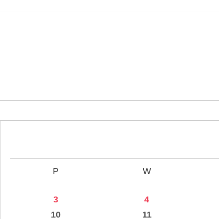
P
W
3
4
10
11