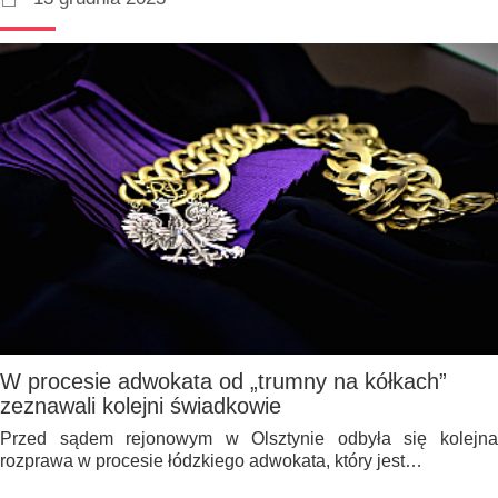
W procesie adwokata od „trumny na kółkach”
zeznawali kolejni świadkowie
Przed sądem rejonowym w Olsztynie odbyła się kolejna
rozprawa w procesie łódzkiego adwokata, który jest…