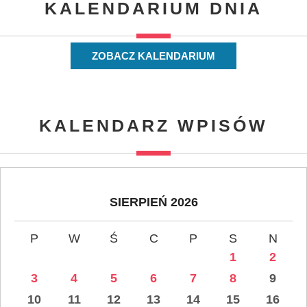
KALENDARIUM DNIA
ZOBACZ KALENDARIUM
KALENDARZ WPISÓW
SIERPIEŃ 2026
P
W
Ś
C
P
S
N
1
2
3
4
5
6
7
8
9
10
11
12
13
14
15
16