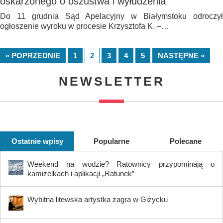
oskarżonego o oszustwa i wyłudzenia
Do 11 grudnia Sąd Apelacyjny w Białymstoku odroczył
ogłoszenie wyroku w procesie Krzysztofa K. –…
« POPRZEDNIE
1
2
3
4
5
NASTĘPNE »
NEWSLETTER
Ostatnie wpisy
Popularne
Polecane
Weekend na wodzie? Ratownicy przypominają o
kamizelkach i aplikacji „Ratunek”
Wybitna litewska artystka zagra w Giżycku