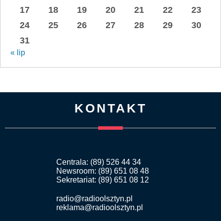
17
18
19
20
21
22
23
24
25
26
27
28
29
30
31
« lip
KONTAKT
Centrala: (89) 526 44 34
Newsroom: (89) 651 08 48
Sekretariat: (89) 651 08 12
radio@radioolsztyn.pl
reklama@radioolsztyn.pl