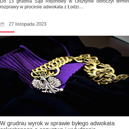
Do 13 grudnia Sąd Rejonowy w Olsztynie odroczył termin
rozprawy w procesie adwokata z Łodzi…
27 listopada 2023
W grudniu wyrok w sprawie byłego adwokata