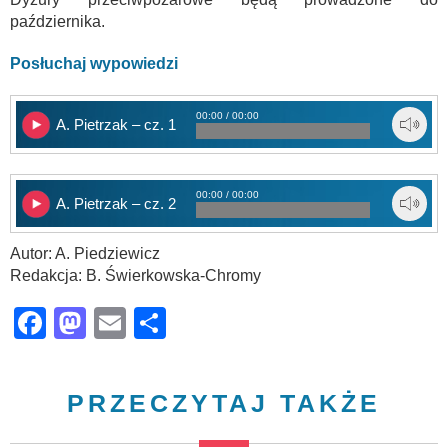
października.
Posłuchaj wypowiedzi
00:00 / 00:00
A. Pietrzak – cz. 1
00:00 / 00:00
A. Pietrzak – cz. 2
Autor: A. Piedziewicz
Redakcja: B. Świerkowska-Chromy
Facebook
Mastodon
Email
Share
PRZECZYTAJ TAKŻE