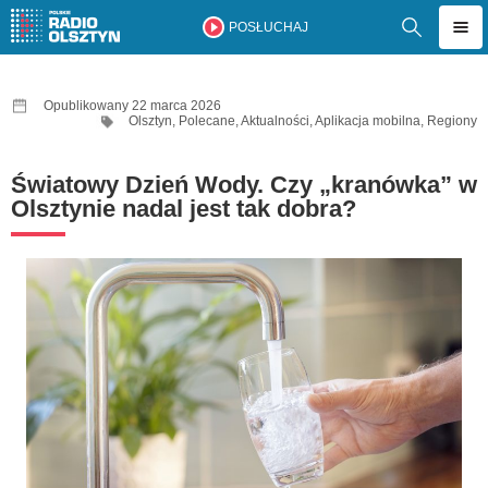
POSŁUCHAJ
Opublikowany 22 marca 2026
Olsztyn
,
Polecane
,
Aktualności
,
Aplikacja mobilna
,
Regiony
Światowy Dzień Wody. Czy „kranówka” w
Olsztynie nadal jest tak dobra?