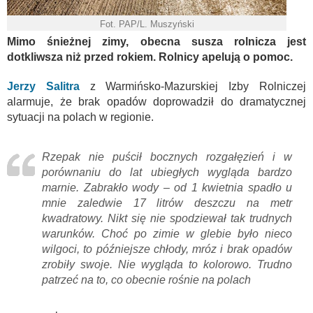
Fot. PAP/L. Muszyński
Mimo śnieżnej zimy, obecna susza rolnicza jest
dotkliwsza niż przed rokiem. Rolnicy apelują o pomoc.
Jerzy Salitra
z Warmińsko-Mazurskiej Izby Rolniczej
alarmuje, że brak opadów doprowadził do dramatycznej
sytuacji na polach w regionie.
Rzepak nie puścił bocznych rozgałęzień i w
porównaniu do lat ubiegłych wygląda bardzo
marnie. Zabrakło wody – od 1 kwietnia spadło u
mnie zaledwie 17 litrów deszczu na metr
kwadratowy. Nikt się nie spodziewał tak trudnych
warunków. Choć po zimie w glebie było nieco
wilgoci, to późniejsze chłody, mróz i brak opadów
zrobiły swoje. Nie wygląda to kolorowo. Trudno
patrzeć na to, co obecnie rośnie na polach