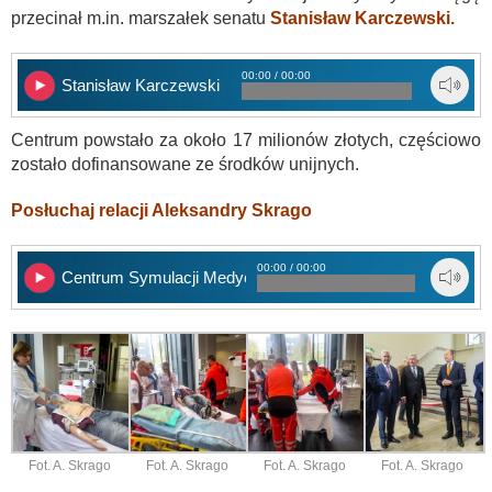
przecinał m.in. marszałek senatu
Stanisław Karczewski.
00:00 / 00:00
Stanisław Karczewski
Centrum powstało za około 17 milionów złotych, częściowo
zostało dofinansowane ze środków unijnych.
Posłuchaj relacji Aleksandry Skrago
00:00 / 00:00
Centrum Symulacji Medycznej
Fot. A. Skrago
Fot. A. Skrago
Fot. A. Skrago
Fot. A. Skrago