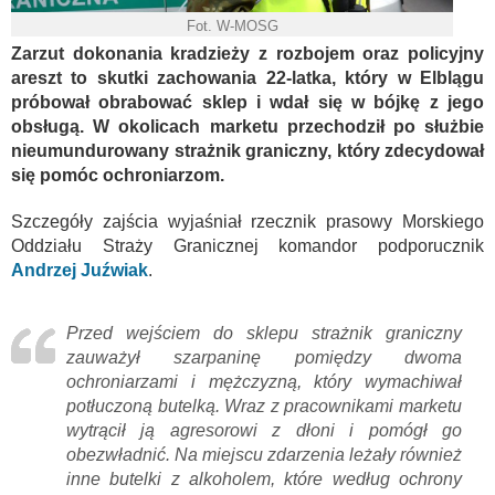
Fot. W-MOSG
Zarzut dokonania kradzieży z rozbojem oraz policyjny
areszt to skutki zachowania 22-latka, który w Elblągu
próbował obrabować sklep i wdał się w bójkę z jego
obsługą. W okolicach marketu przechodził po służbie
nieumundurowany strażnik graniczny, który zdecydował
się pomóc ochroniarzom.
Szczegóły zajścia wyjaśniał rzecznik prasowy Morskiego
Oddziału Straży Granicznej komandor podporucznik
Andrzej Juźwiak
.
Przed wejściem do sklepu strażnik graniczny
zauważył szarpaninę pomiędzy dwoma
ochroniarzami i mężczyzną, który wymachiwał
potłuczoną butelką. Wraz z pracownikami marketu
wytrącił ją agresorowi z dłoni i pomógł go
obezwładnić. Na miejscu zdarzenia leżały również
inne butelki z alkoholem, które według ochrony