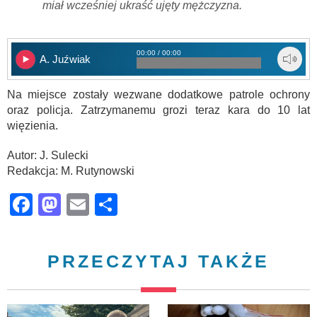
miał wcześniej ukraść ujęty mężczyzna.
00:00 / 00:00
A. Juźwiak
Na miejsce zostały wezwane dodatkowe patrole ochrony
oraz policja. Zatrzymanemu grozi teraz kara do 10 lat
więzienia.
Autor: J. Sulecki
Redakcja: M. Rutynowski
Facebook
Mastodon
Email
Share
PRZECZYTAJ TAKŻE