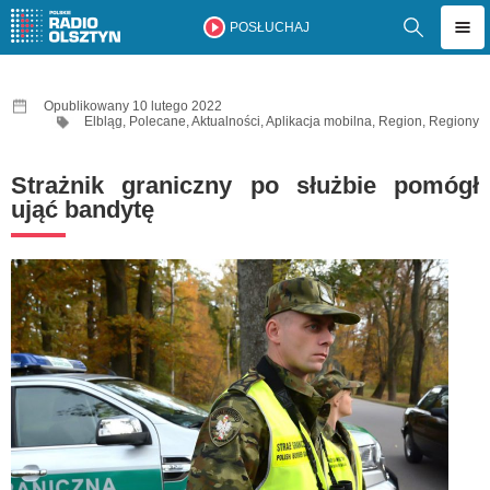
POSŁUCHAJ
Opublikowany 10 lutego 2022
Elbląg
,
Polecane
,
Aktualności
,
Aplikacja mobilna
,
Region
,
Regiony
Strażnik graniczny po służbie pomógł
ująć bandytę