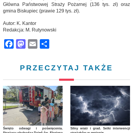
Główna Państwowej Straży Pożarnej (136 tys. zł) oraz
gmina Biskupiec (prawie 129 tys. zł).
Autor: K. Kantor
Redakcja: M. Rutynowski
Facebook
Mastodon
Email
Share
PRZECZYTAJ TAKŻE
Święto odwagi i poświęcenia.
Silny wiatr i grad. Setki interwencji
Strażacy obchodzą Dzień św. Floriana
strażaków w regionie