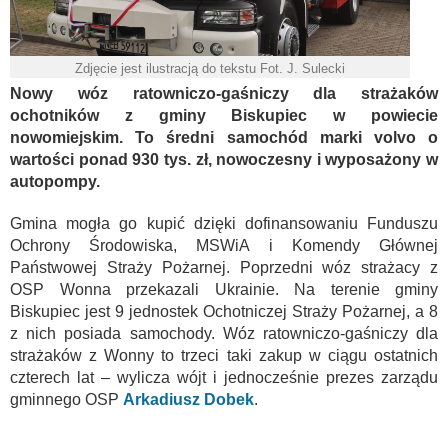
Zdjęcie jest ilustracją do tekstu Fot. J. Sulecki
Nowy wóz ratowniczo-gaśniczy dla strażaków
ochotników z gminy Biskupiec w powiecie
nowomiejskim. To średni samochód marki volvo o
wartości ponad 930 tys. zł, nowoczesny i wyposażony w
autopompy.
Gmina mogła go kupić dzięki dofinansowaniu Funduszu
Ochrony Środowiska, MSWiA i Komendy Głównej
Państwowej Straży Pożarnej. Poprzedni wóz strażacy z
OSP Wonna przekazali Ukrainie. Na terenie gminy
Biskupiec jest 9 jednostek Ochotniczej Straży Pożarnej, a 8
z nich posiada samochody. Wóz ratowniczo-gaśniczy dla
strażaków z Wonny to trzeci taki zakup w ciągu ostatnich
czterech lat – wylicza wójt i jednocześnie prezes zarządu
gminnego OSP
Arkadiusz Dobek
.