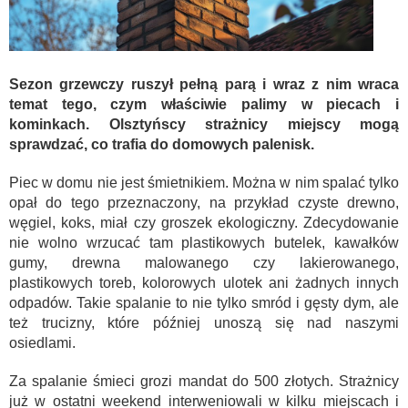
Sezon grzewczy ruszył pełną parą i wraz z nim wraca
temat tego, czym właściwie palimy w piecach i
kominkach. Olsztyńscy strażnicy miejscy mogą
sprawdzać, co trafia do domowych palenisk.
Piec w domu nie jest śmietnikiem. Można w nim spalać tylko
opał do tego przeznaczony, na przykład czyste drewno,
węgiel, koks, miał czy groszek ekologiczny. Zdecydowanie
nie wolno wrzucać tam plastikowych butelek, kawałków
gumy, drewna malowanego czy lakierowanego,
plastikowych toreb, kolorowych ulotek ani żadnych innych
odpadów. Takie spalanie to nie tylko smród i gęsty dym, ale
też trucizny, które później unoszą się nad naszymi
osiedlami.
Za spalanie śmieci grozi mandat do 500 złotych. Strażnicy
już w ostatni weekend interweniowali w kilku miejscach i