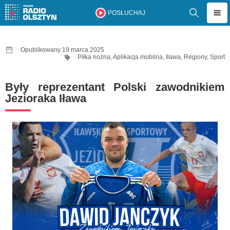
POSŁUCHAJ
Opublikowany 19 marca 2025
Piłka nożna
,
Aplikacja mobilna
,
Iława
,
Regiony
,
Sport
Były reprezentant Polski zawodnikiem
Jezioraka Iława