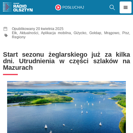
POSŁUCHAJ
Opublikowany 20 kwietnia 2025
Ełk
,
Aktualności
,
Aplikacja mobilna
,
Giżycko
,
Gołdap
,
Mrągowo
,
Pisz
,
Regiony
Start sezonu żeglarskiego już za kilka
dni. Utrudnienia w części szlaków na
Mazurach