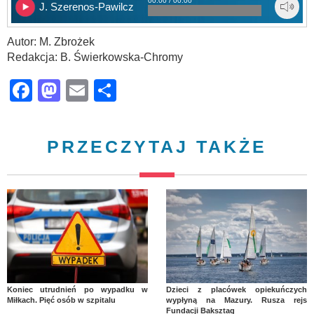
00:00 / 00:00
J. Szerenos-Pawilcz
Autor: M. Zbrożek
Redakcja: B. Świerkowska-Chromy
Facebook
Mastodon
Email
Share
PRZECZYTAJ TAKŻE
Koniec utrudnień po wypadku w
Dzieci z placówek opiekuńczych
Miłkach. Pięć osób w szpitalu
wypłyną na Mazury. Rusza rejs
Fundacji Baksztag