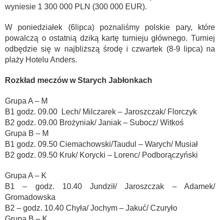
wyniesie 1 300 000 PLN (300 000 EUR).
W poniedziałek (6lipca) poznaliśmy polskie pary, które
powalczą o ostatnią dziką kartę turnieju głównego. Turniej
odbędzie się w najbliższą środę i czwartek (8-9 lipca) na
plaży Hotelu Anders.
Rozkład meczów w Starych Jabłonkach
Grupa A – M
B1 godz. 09.00 Lech/ Milczarek – Jaroszczak/ Florczyk
B2 godz. 09.00 Brożyniak/ Janiak – Subocz/ Witkoś
Grupa B – M
B1 godz. 09.50 Ciemachowski/Taudul – Warych/ Musiał
B2 godz. 09.50 Kruk/ Korycki – Lorenc/ Podborączyński
Grupa A – K
B1 – godz. 10.40 Jundził/ Jaroszczak – Adamek/
Gromadowska
B2 – godz. 10.40 Chyła/ Jochym – Jakuć/ Czuryło
Grupa B – K