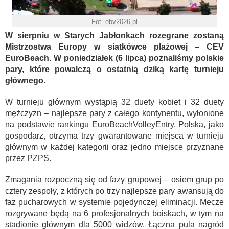
Fot. ebv2026.pl
W sierpniu w Starych Jabłonkach rozegrane zostaną
Mistrzostwa Europy w siatkówce plażowej – CEV
EuroBeach. W poniedziałek (6 lipca) poznaliśmy polskie
pary, które powalczą o ostatnią dziką kartę turnieju
głównego.
W turnieju głównym wystąpią 32 duety kobiet i 32 duety
mężczyzn – najlepsze pary z całego kontynentu, wyłonione
na podstawie rankingu EuroBeachVolleyEntry. Polska, jako
gospodarz, otrzyma trzy gwarantowane miejsca w turnieju
głównym w każdej kategorii oraz jedno miejsce przyznane
przez PZPS.
Zmagania rozpoczną się od fazy grupowej – osiem grup po
cztery zespoły, z których po trzy najlepsze pary awansują do
faz pucharowych w systemie pojedynczej eliminacji. Mecze
rozgrywane będą na 6 profesjonalnych boiskach, w tym na
stadionie głównym dla 5000 widzów. Łączna pula nagród