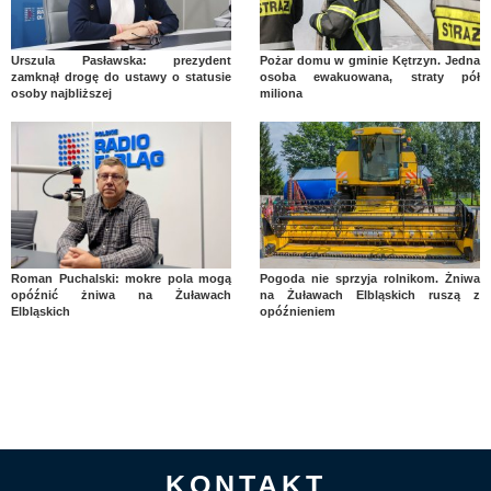
Urszula Pasławska: prezydent
Pożar domu w gminie Kętrzyn. Jedna
zamknął drogę do ustawy o statusie
osoba ewakuowana, straty pół
osoby najbliższej
miliona
Roman Puchalski: mokre pola mogą
Pogoda nie sprzyja rolnikom. Żniwa
opóźnić żniwa na Żuławach
na Żuławach Elbląskich ruszą z
Elbląskich
opóźnieniem
KONTAKT