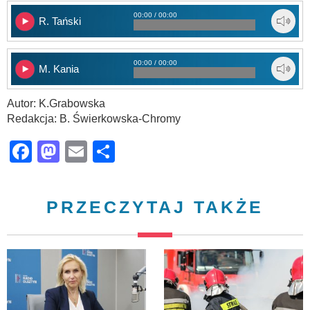
00:00 / 00:00
R. Tański
00:00 / 00:00
M. Kania
Autor: K.Grabowska
Redakcja: B. Świerkowska-Chromy
Facebook
Mastodon
Email
Share
PRZECZYTAJ TAKŻE