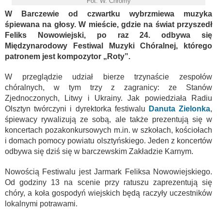
Fot. W. Chromy
W Barczewie od czwartku wybrzmiewa muzyka
śpiewana na głosy. W mieście, gdzie na świat przyszedł
Feliks Nowowiejski, po raz 24. odbywa się
Międzynarodowy Festiwal Muzyki Chóralnej, którego
patronem jest kompozytor „Roty”.
W przeglądzie udział bierze trzynaście zespołów
chóralnych, w tym trzy z zagranicy: ze Stanów
Zjednoczonych, Litwy i Ukrainy. Jak powiedziała Radiu
Olsztyn twórczyni i dyrektorka festiwalu
Danuta Zielonka
,
śpiewacy rywalizują ze sobą, ale także prezentują się w
koncertach pozakonkursowych m.in. w szkołach, kościołach
i domach pomocy powiatu olsztyńskiego. Jeden z koncertów
odbywa się dziś się w barczewskim Zakładzie Karnym.
Nowością Festiwalu jest Jarmark Feliksa Nowowiejskiego.
Od godziny 13 na scenie przy ratuszu zaprezentują się
chóry, a koła gospodyń wiejskich będą raczyły uczestników
lokalnymi potrawami.