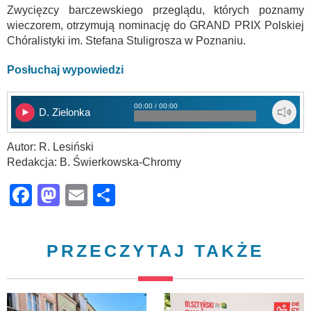
Zwycięzcy barczewskiego przeglądu, których poznamy
wieczorem, otrzymują nominację do GRAND PRIX Polskiej
Chóralistyki im. Stefana Stuligrosza w Poznaniu.
Posłuchaj wypowiedzi
00:00 / 00:00
D. Zielonka
Autor: R. Lesiński
Redakcja: B. Świerkowska-Chromy
Facebook
Mastodon
Email
Share
PRZECZYTAJ TAKŻE