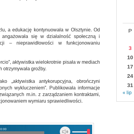
zlu, a edukację kontynuowała w Olsztynie. Od
P
angażowała się w działalność społeczną i
cji – nieprawidłowości w funkcjonowaniu
3
10
cio”, aktywistka wielokrotnie pisała w mediach
17
h otrzymywała groźby.
24
ko „aktywistka antykorupcyjna, obrończyni
31
onych wykluczeniem”. Publikowała informacje
« lip
wiązanych m.in. z zarządzaniem kontraktami,
kcjonowaniem wymiaru sprawiedliwości.
00:00