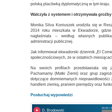
polską placówką dyplomatyczną w tym kraju.
Walczyła z systemem i otrzymywała groźby
Monika Silva Koniuszek urodziła się w Res
2014 roku mieszkała w Ekwadorze, gdzie 
nagłaśniała – według własnych publika
administracji publicznej.
Jak informował ekwadorski dziennik „El Comer
społecznościowych, że w ostatnich miesiącac
Na swoich profilach przedstawiała się ja
Pachamamy (Matki Ziemi) oraz grup zagroż
dotyczące domniemanych nieprawidłowości z
handlem ziemią, praniem pieniędzy oraz fun
Posłuchaj wypowiedzi
00:00 / 
D. Brodowski