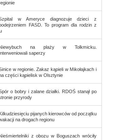
regionie
Szpital w Ameryce diagnozuje dzieci z
podejrzeniem FASD. To program dla rodzin z
u
Niewybuch na plaży w Tolkmicku.
Interweniowali saperzy
Sinice w regionie. Zakaz kąpieli w Mikołajkach i
na części kąpielisk w Olsztynie
Spór o bobry i zalane działki. RDOŚ stanął po
stronie przyrody
Kilkudziesięciu pijanych kierowców od początku
wakacji na drogach regionu
Nieśmiertelniki z obozu w Boguszach wróciły