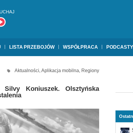
UCHAJ
U
LISTA PRZEBOJÓW
WSPÓŁPRACA
PODCAST
Aktualności
,
Aplikacja mobilna
,
Regiony
 Silvy Koniuszek. Olsztyńska
talenia
Ostatn