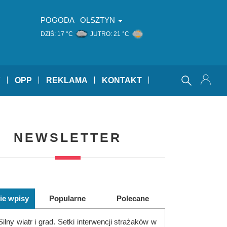
POGODA
OLSZTYN
DZIŚ:
17 °C
JUTRO:
21 °C
Y
OPP
REKLAMA
KONTAKT
NEWSLETTER
ie wpisy
Popularne
Polecane
Silny wiatr i grad. Setki interwencji strażaków w