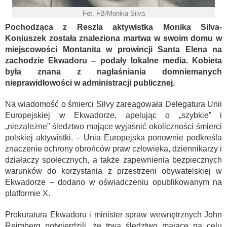
Fot. FB/Monika Silva
Pochodząca z Reszla aktywistka Monika Silva-
Koniuszek została znaleziona martwa w swoim domu w
miejscowości Montanita w prowincji Santa Elena na
zachodzie Ekwadoru – podały lokalne media. Kobieta
była znana z nagłaśniania domniemanych
nieprawidłowości w administracji publicznej.
Na wiadomość o śmierci Silvy zareagowała Delegatura Unii
Europejskiej w Ekwadorze, apelując o „szybkie” i
„niezależne” śledztwo mające wyjaśnić okoliczności śmierci
polskiej aktywistki. – Unia Europejska ponownie podkreśla
znaczenie ochrony obrońców praw człowieka, dziennikarzy i
działaczy społecznych, a także zapewnienia bezpiecznych
warunków do korzystania z przestrzeni obywatelskiej w
Ekwadorze – dodano w oświadczeniu opublikowanym na
platformie X.
Prokuratura Ekwadoru i minister spraw wewnętrznych John
Reimberg potwierdzili, że trwa śledztwo mające na celu