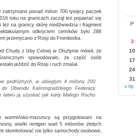
cy zatrzymano ponad milion 700 tysięcy paczek
016 roku na granicach zaczął też pojawiać się
P
 też na granicy skórę niedźwiedzia i fragment
ektakularnym odkryciem celników było 288
wym przemycano z Rosji do Fromborka.
3
10
d Chudy z Izby Celnej w Olsztynie mówił, że
anicznym spowodowało, że część osób
17
tało jeździć do Rosji i ruch zmalał.
24
31
ów podróżnych, w ubiegłym 4 miliony 200
« lip
 do Obwodu Kaliningradzkiego Federacji
ak łatwo ją uzyskać jak karty Małego Ruchu
e warmińsko-mazurscy są przygotowani na
esny, wielki rentgen wart 5 milionów złotych
oże skontrolować nie tylko samochody osobowe,