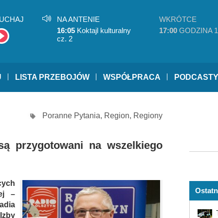
UCHAJ
NA ANTENIE
WKRÓTCE
16:05
Koktajl kulturalny
17:00
GODZINA 1
cz. 2
U
LISTA PRZEBOJÓW
WSPÓŁPRACA
PODCAST
Poranne Pytania
,
Region
,
Regiony
są przygotowani na wszelkiego
cych
Ostatn
ej –
adia
Izby