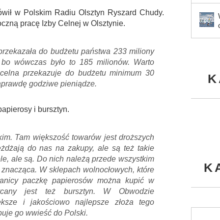
wił w Polskim Radiu Olsztyn Ryszard Chudy.
zną pracę Izby Celnej w Olsztynie.
przekazała do budżetu państwa 233 miliony
, bo wówczas było to 185 milionów. Warto
a celna przekazuje do budżetu minimum 30
K
aprawdę godziwe pieniądze.
apierosy i bursztyn.
im. Tam większość towarów jest droższych
żdżają do nas na zakupy, ale są też takie
iele, ale są. Do nich należą przede wszystkim
K
t znacząca. W sklepach wolnocłowych, które
 granicy paczkę papierosów można kupić w
ycany jest też bursztyn. W Obwodzie
ększe i jakościowo najlepsze złoża tego
óbuje go wwieść do Polski.