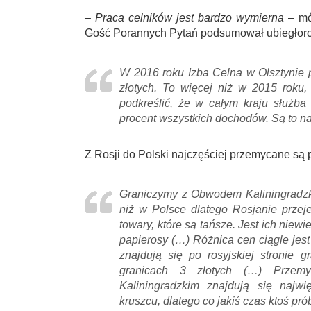
– Praca celników jest bardzo wymierna
– mó
Gość Porannych Pytań podsumował ubiegłoroc
W 2016 roku Izba Celna w Olsztynie 
złotych. To więcej niż w 2015 roku
podkreślić, że w całym kraju służb
procent wszystkich dochodów. Są to n
Z Rosji do Polski najczęściej przemycane są p
Graniczymy z Obwodem Kaliningradzk
niż w Polsce dlatego Rosjanie przeje
towary, które są tańsze. Jest ich niew
papierosy (…) Różnica cen ciągle jes
znajdują się po rosyjskiej stronie
granicach 3 złotych (…) Przem
Kaliningradzkim znajdują się najwi
kruszcu, dlatego co jakiś czas ktoś pr