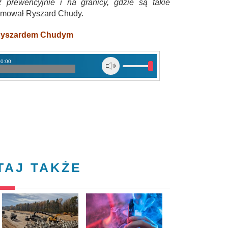
ż prewencyjnie i na granicy, gdzie są takie
mował Ryszard Chudy.
 Ryszardem Chudym
00:00
TAJ TAKŻE