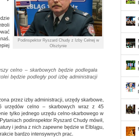
dzie
roli
ować
naś.
Podinspektor Ryszard Chudy z Izby Celnej w
epiej
Olsztynie
szy celno – skarbowych będzie podlegała
olei będzie podległy pod izbę administracji
ona przez izby administracji, urzędy skarbowe,
16 urzędów celno – skarbowych wraz z 45
enie tylko jednego urzędu celno-skarbowego w
Pytaniach podinspektor Ryszard Chudy mówił,
atury i jedna z nich zapewne będzie w Elblągu,
 trakcie bardzo intensywnych prac.