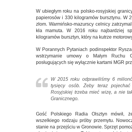
W ubiegłym roku na polsko-rosyjskiej grani
papierosów i 330 kilogramów bursztynu. W 2
złom. Warmińsko-mazurscy celnicy zatrzymali
kła mamuta. W 2016 roku najbardziej sp
kilogramów bursztyn, który na kutrze motoro
W Porannych Pytaniach podinspektor Ryszar
wstrzymanie umowy o Małym Ruchu Gr
posługujących się wyłącznie kartami MGR przes
W 2015 roku odprawiliśmy 6 milion
tysięcy osób. Żeby teraz pojechać
Rosyjskiej trzeba mieć wizę, a nie t
Granicznego.
Gość Polskiego Radia Olsztyn mówił, ż
wszelkiego rodzaju próby przemytu. Nowocz
stanie na przejściu w Gronowie. Sprzęt pom