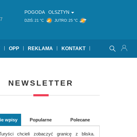
POGODA
OLSZTYN
7
DZIŚ:
21 °C
JUTRO:
25 °C
Y
OPP
REKLAMA
KONTAKT
NEWSLETTER
ie wpisy
Popularne
Polecane
Turyści chcieli zobaczyć granicę z bliska.