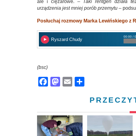
ale i ciężarowe.
– Taki rentgen działa te
urządzenia jest mniej porób przemytu
– podsu
Posłuchaj rozmowy Marka Lewińskiego z
00:00 / 
Ryszard Chudy
(bsc)
Facebook
Mastodon
Email
Share
PRZECZY