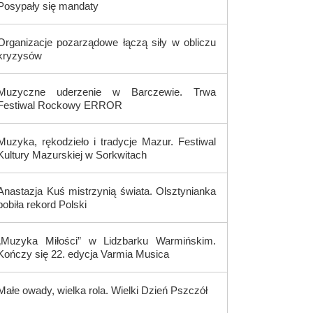
Posypały się mandaty
Organizacje pozarządowe łączą siły w obliczu
kryzysów
Muzyczne uderzenie w Barczewie. Trwa
Festiwal Rockowy ERROR
Muzyka, rękodzieło i tradycje Mazur. Festiwal
Kultury Mazurskiej w Sorkwitach
Anastazja Kuś mistrzynią świata. Olsztynianka
pobiła rekord Polski
„Muzyka Miłości” w Lidzbarku Warmińskim.
Kończy się 22. edycja Varmia Musica
Małe owady, wielka rola. Wielki Dzień Pszczół