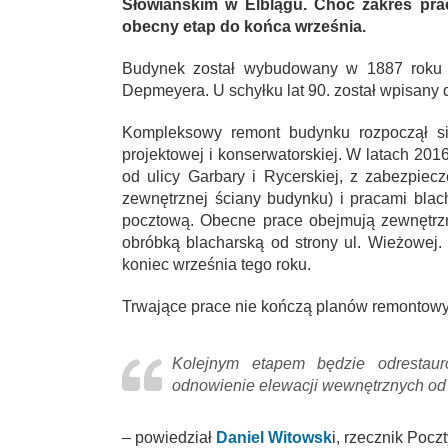
Słowiańskim w Elblągu. Choć zakres prac
obecny etap do końca września.
Budynek został wybudowany w 1887 roku p
Depmeyera. U schyłku lat 90. został wpisany d
Kompleksowy remont budynku rozpoczął s
projektowej i konserwatorskiej. W latach 2
od ulicy Garbary i Rycerskiej, z zabezpiec
zewnętrznej ściany budynku) i pracami bl
pocztową. Obecne prace obejmują zewnętrzną
obróbką blacharską od strony ul. Wieżowej
koniec września tego roku.
Trwające prace nie kończą planów remontowy
Kolejnym etapem będzie odrestaur
odnowienie elewacji wewnętrznych od 
– powiedział
Daniel Witowsk
i, rzecznik Poczt