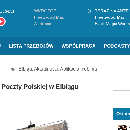
WKRÓTCE
TERAZ NA ANTE
UCHAJ
Fleetwood Mac
Fleetwood Mac
Albatross
Black Magic Wom
U
LISTA PRZEBOJÓW
WSPÓŁPRACA
PODCAST
Elbląg
,
Aktualności
,
Aplikacja mobilna
Poczty Polskiej w Elblągu
Ostatn