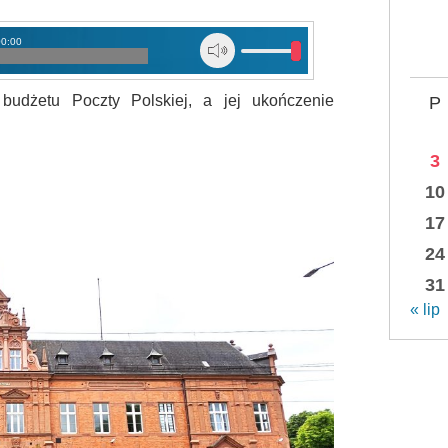
00:00
budżetu Poczty Polskiej, a jej ukończenie
P
3
10
17
24
31
« lip