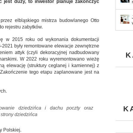
 jest duży, to inwestor planuje zakończyć
rzez elbląskiego mistrza budowlanego Otto
o rejestru zabytków.
ię w 2015 roku od wykonania dokumentacji
016-2021 były remontowane elewacje zewnętrzne
zeniem attyk (czyli dekoracyjnej nadbudowany
K
acharskimi. W 2022 roku wyremontowano wieżę
 elewację (struktury ceglanej i kamiennej) z
. Zakończenie tego etapu zaplanowane jest na
ch.
K
owanie dziedzińca i dachu poczty oraz
strony dziedzińca
y Polskiej.