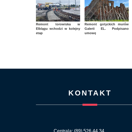
Remont torowiska w
Remont gotyckich murów
Elblągu wchodzi w kolejny
Galerii EL. Podpisano
etap
umowę
KONTAKT
Centrala: (89) 526 44 34