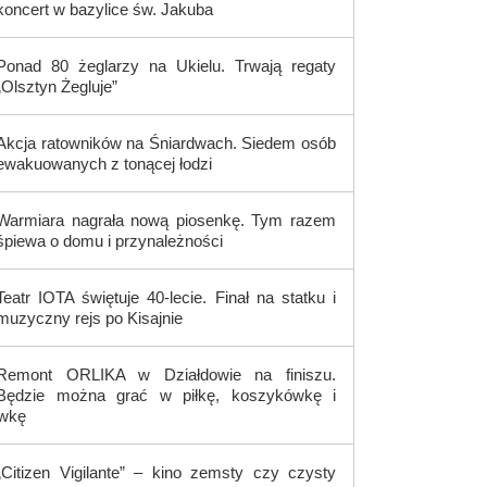
koncert w bazylice św. Jakuba
Ponad 80 żeglarzy na Ukielu. Trwają regaty
„Olsztyn Żegluje”
Akcja ratowników na Śniardwach. Siedem osób
ewakuowanych z tonącej łodzi
Warmiara nagrała nową piosenkę. Tym razem
śpiewa o domu i przynależności
Teatr IOTA świętuje 40-lecie. Finał na statku i
muzyczny rejs po Kisajnie
Remont ORLIKA w Działdowie na finiszu.
Będzie można grać w piłkę, koszykówkę i
ówkę
„Citizen Vigilante” – kino zemsty czy czysty