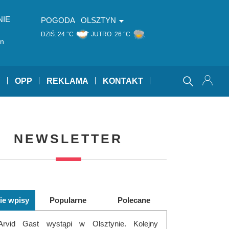
NIE
POGODA
OLSZTYN
DZIŚ:
24 °C
JUTRO:
26 °C
an
Y
OPP
REKLAMA
KONTAKT
NEWSLETTER
ie wpisy
Popularne
Polecane
Arvid Gast wystąpi w Olsztynie. Kolejny