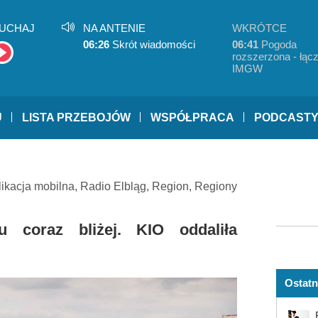
UCHAJ
NA ANTENIE
WKRÓTCE
06:26
Skrót wiadomości
06:41
Pogoda
rozszerzona - łącz
IMGW
U
LISTA PRZEBOJÓW
WSPÓŁPRACA
PODCAST
likacja mobilna
,
Radio Elbląg
,
Region
,
Regiony
 coraz bliżej. KIO oddaliła
Ostatn