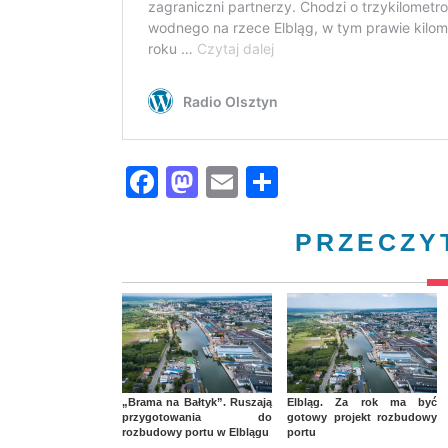
Facebook
Mastodon
Email
Share
PRZECZY
„Brama na Bałtyk”. Ruszają
Elbląg. Za rok ma być
przygotowania do
gotowy projekt rozbudowy
rozbudowy portu w Elblągu
portu