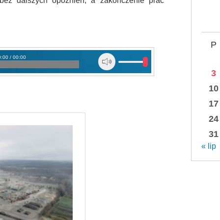
bez dalszych opóźnień, a zakończenie prac
P
:00 / 00:00
3
10
17
24
31
« lip