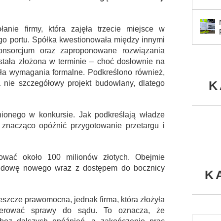
nie firmy, która zajęła trzecie miejsce w
go portu. Spółka kwestionowała między innymi
konsorcjum oraz zaproponowane rozwiązania
ostała złożona w terminie – choć dosłownie na
ała wymagania formalne. Podkreślono również,
K
 nie szczegółowy projekt budowlany, dlatego
onionego w konkursie. Jak podkreślają władze
 znacząco opóźnić przygotowanie przetargu i
ować około 100 milionów złotych. Obejmie
 budowę nowego wraz z dostępem do bocznicy
K
eszcze prawomocna, jednak firma, która złożyła
ierować sprawy do sądu. To oznacza, że