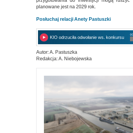
przygotowania do inwestycji mogą ruszyć 
planowane jest na 2029 rok.
Posłuchaj relacji Anety Pastuszki
00
KIO odrzuciła odwołanie ws. konkursu
Autor: A. Pastuszka
Redakcja: A. Niebojewska