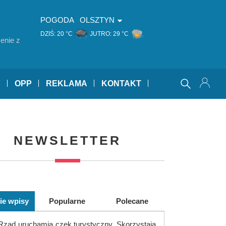
POGODA
OLSZTYN
DZIŚ:
20 °C
JUTRO:
29 °C
enie z
Y
OPP
REKLAMA
KONTAKT
NEWSLETTER
ie wpisy
Popularne
Polecane
Rząd uruchamia czek turystyczny. Skorzystają