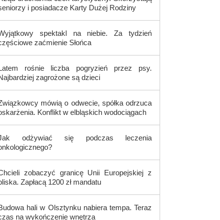
seniorzy i posiadacze Karty Dużej Rodziny
Wyjątkowy spektakl na niebie. Za tydzień
częściowe zaćmienie Słońca
Latem rośnie liczba pogryzień przez psy.
Najbardziej zagrożone są dzieci
Związkowcy mówią o odwecie, spółka odrzuca
oskarżenia. Konflikt w elbląskich wodociągach
Jak odżywiać się podczas leczenia
onkologicznego?
Chcieli zobaczyć granicę Unii Europejskiej z
bliska. Zapłacą 1200 zł mandatu
Budowa hali w Olsztynku nabiera tempa. Teraz
czas na wykończenie wnętrza