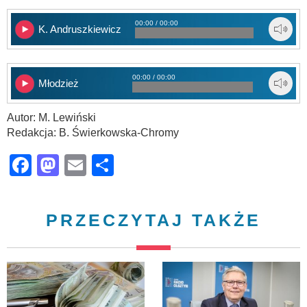
00:00 / 00:00
K. Andruszkiewicz
00:00 / 00:00
Młodzież
Autor: M. Lewiński
Redakcja: B. Świerkowska-Chromy
Facebook
Mastodon
Email
Share
PRZECZYTAJ TAKŻE