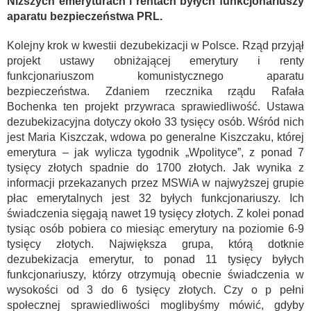
Niższych emeryturach i rentach byłych funkcjonariuszy
aparatu bezpieczeństwa PRL.
Kolejny krok w kwestii dezubekizacji w Polsce. Rząd przyjął
projekt ustawy obniżającej emerytury i renty
funkcjonariuszom komunistycznego aparatu
bezpieczeństwa. Zdaniem rzecznika rządu Rafała
Bochenka ten projekt przywraca sprawiedliwość. Ustawa
dezubekizacyjna dotyczy około 33 tysięcy osób. Wśród nich
jest Maria Kiszczak, wdowa po generalne Kiszczaku, której
emerytura – jak wylicza tygodnik „Wpolityce”, z ponad 7
tysięcy złotych spadnie do 1700 złotych. Jak wynika z
informacji przekazanych przez MSWiA w najwyższej grupie
płac emerytalnych jest 32 byłych funkcjonariuszy. Ich
świadczenia sięgają nawet 19 tysięcy złotych. Z kolei ponad
tysiąc osób pobiera co miesiąc emerytury na poziomie 6-9
tysięcy złotych. Największa grupa, którą dotknie
dezubekizacja emerytur, to ponad 11 tysięcy byłych
funkcjonariuszy, którzy otrzymują obecnie świadczenia w
wysokości od 3 do 6 tysięcy złotych. Czy o p pełni
społecznej sprawiedliwości moglibyśmy mówić, gdyby