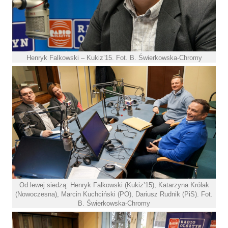
Henryk Falkowski – Kukiz’15. Fot. B. Świerkowska-Chromy
Od lewej siedzą: Henryk Falkowski (Kukiz’15), Katarzyna Królak
(Nowoczesna), Marcin Kuchciński (PO), Dariusz Rudnik (PiS). Fot.
B. Świerkowska-Chromy