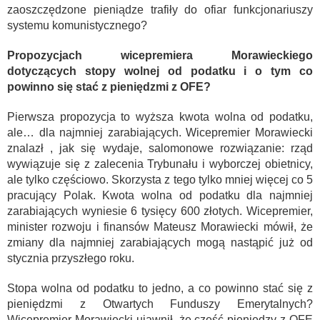
zaoszczędzone pieniądze trafiły do ofiar funkcjonariuszy
systemu komunistycznego?
Propozycjach wicepremiera Morawieckiego
dotyczących stopy wolnej od podatku i o tym co
powinno się stać z pieniędzmi z OFE?
Pierwsza propozycja to wyższa kwota wolna od podatku,
ale… dla najmniej zarabiających. Wicepremier Morawiecki
znalazł , jak się wydaje, salomonowe rozwiązanie: rząd
wywiązuje się z zalecenia Trybunału i wyborczej obietnicy,
ale tylko częściowo. Skorzysta z tego tylko mniej więcej co 5
pracujący Polak. Kwota wolna od podatku dla najmniej
zarabiających wyniesie 6 tysięcy 600 złotych. Wicepremier,
minister rozwoju i finansów Mateusz Morawiecki mówił, że
zmiany dla najmniej zarabiających mogą nastąpić już od
stycznia przyszłego roku.
Stopa wolna od podatku to jedno, a co powinno stać się z
pieniędzmi z Otwartych Funduszy Emerytalnych?
Wicepremier Morawiecki ujawnił, że część pieniędzy z OFE