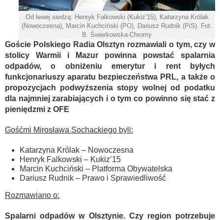
Od lewej siedzą: Henryk Falkowski (Kukiz’15), Katarzyna Królak
(Nowoczesna), Marcin Kuchciński (PO), Dariusz Rudnik (PiS). Fot.
B. Świerkowska-Chromy
Goście Polskiego Radia Olsztyn rozmawiali o tym, czy w
stolicy Warmii i Mazur powinna powstać spalarnia
odpadów, o obniżeniu emerytur i rent byłych
funkcjonariuszy aparatu bezpieczeństwa PRL, a także o
propozycjach podwyższenia stopy wolnej od podatku
dla najmniej zarabiających i o tym co powinno się stać z
pieniędzmi z OFE
Gośćmi Mirosława Sochackiego byli:
Katarzyna Królak – Nowoczesna
Henryk Falkowski – Kukiz’15
Marcin Kuchciński – Platforma Obywatelska
Dariusz Rudnik – Prawo i Sprawiedliwość
Rozmawiano o:
Spalarni odpadów w Olsztynie. Czy region potrzebuje