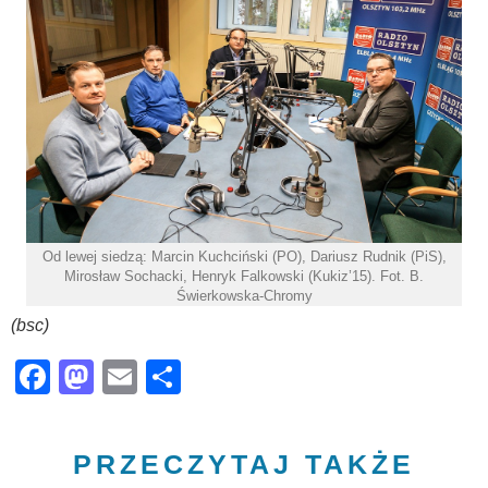
Od lewej siedzą: Marcin Kuchciński (PO), Dariusz Rudnik (PiS),
Mirosław Sochacki, Henryk Falkowski (Kukiz’15). Fot. B.
Świerkowska-Chromy
(bsc)
Facebook
Mastodon
Email
Share
PRZECZYTAJ TAKŻE