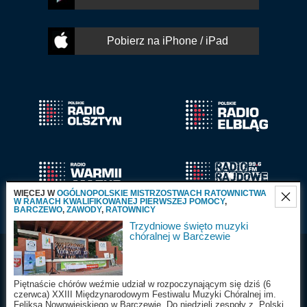
Pobierz na iPhone / iPad
WIĘCEJ W
OGÓLNOPOLSKIE MISTRZOSTWACH RATOWNICTWA
W RAMACH KWALIFIKOWANEJ PIERWSZEJ POMOCY
,
BARCZEWO
,
ZAWODY
,
RATOWNICY
Trzydniowe święto muzyki
chóralnej w Barczewie
Radio Olsztyn S.A.
Wszystkie prawa
2025
zastrzeżone
Piętnaście chórów weźmie udział w rozpoczynającym się dziś (6
czerwca) XXIII Międzynarodowym Festiwalu Muzyki Chóralnej im.
Feliksa Nowowiejskiego w Barczewie. Do niedzieli zespoły z Polski