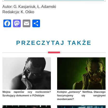
Autor: G. Kasjaniuk, Ł. Adamski
Redakcja: K. Ośko
Facebook
Mastodon
Email
Share
PRZECZYTAJ TAKŻE
Wojna raperów czy rozliczenie?
Kolejne „potwory” Netflixa. Dlaczego
Szokujący dokument o P.Diddym
fascynujemy się seryjnymi
mordercami?