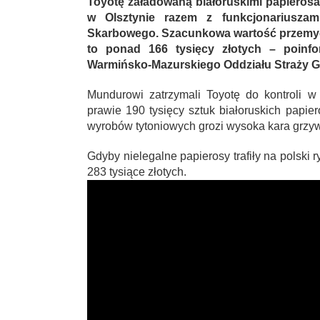
Toyotę załadowaną białoruskimi papierosam
w Olsztynie razem z funkcjonariuszam
Skarbowego.
Szacunkowa wartość przemyc
to ponad 166 tysięcy złotych – poinfo
Warmińsko-Mazurskiego Oddziału Straży Gr
Mundurowi zatrzymali Toyotę do kontroli w
prawie 190 tysięcy sztuk białoruskich papie
wyrobów tytoniowych grozi wysoka kara grzy
Gdyby nielegalne papierosy trafiły na polski
283 tysiące złotych.