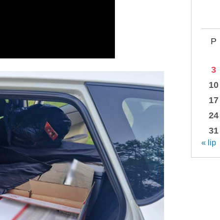
P
3
10
17
24
31
« lip