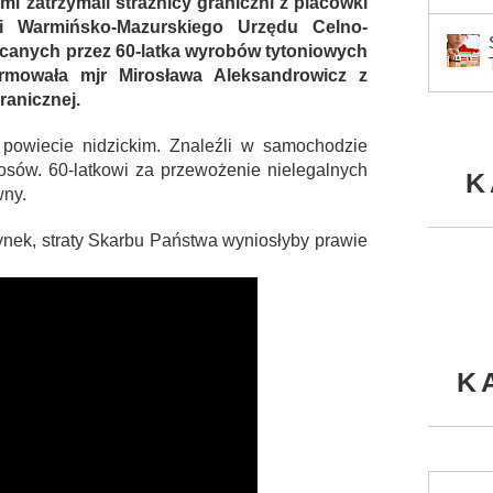
i zatrzymali strażnicy graniczni z placówki
i Warmińsko-Mazurskiego Urzędu Celno-
anych przez 60-latka wyrobów tytoniowych
rmowała mjr Mirosława Aleksandrowicz z
anicznej.
 powiecie nidzickim. Znaleźli w samochodzie
rosów. 60-latkowi za przewożenie nielegalnych
K
wny.
 rynek, straty Skarbu Państwa wyniosłyby prawie
K