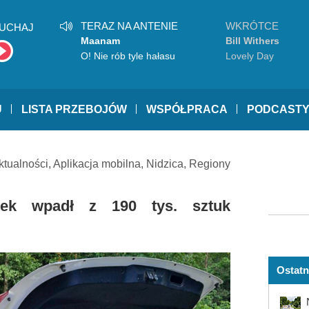
TERAZ NA ANTENIE
WKRÓTCE
UCHAJ
Maanam
Bill Withers
O! Nie rób tyle hałasu
Lovely Day
U
LISTA PRZEBOJÓW
WSPÓŁPRACA
PODCAST
ktualności
,
Aplikacja mobilna
,
Nidzica
,
Regiony
atek wpadł z 190 tys. sztuk
Ostatn