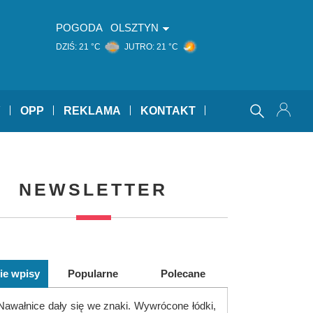
POGODA
OLSZTYN
DZIŚ:
21 °C
JUTRO:
21 °C
Y
OPP
REKLAMA
KONTAKT
NEWSLETTER
ie wpisy
Popularne
Polecane
Nawałnice dały się we znaki. Wywrócone łódki,