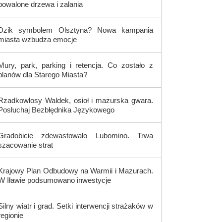
powalone drzewa i zalania
Dzik symbolem Olsztyna? Nowa kampania
miasta wzbudza emocje
Mury, park, parking i retencja. Co zostało z
planów dla Starego Miasta?
Rzadkowłosy Waldek, osioł i mazurska gwara.
Posłuchaj Bezbłędnika Językowego
Gradobicie zdewastowało Lubomino. Trwa
szacowanie strat
Krajowy Plan Odbudowy na Warmii i Mazurach.
W Iławie podsumowano inwestycje
Silny wiatr i grad. Setki interwencji strażaków w
regionie