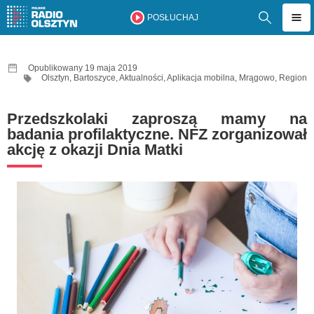
POSŁUCHAJ
Opublikowany 19 maja 2019
Olsztyn
,
Bartoszyce
,
Aktualności
,
Aplikacja mobilna
,
Mrągowo
,
Region
Przedszkolaki zaproszą mamy na
badania profilaktyczne. NFZ zorganizował
akcję z okazji Dnia Matki