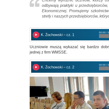
Chcemy wyróżnić uczniów, którzy os
odbywają praktyki u przedsiębiorców,
Ekonomicznej. Promujemy szkolnictw
strefy i naszych przedsiębiorców, któryc
00:00 / 
K. Żochowski – cz. 1
Uczniowie muszą wykazać się bardzo dobr
jednej z firm WMSSE.
00:00 / 
K. Żochowski – cz. 2