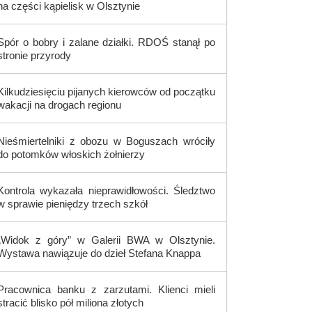
na części kąpielisk w Olsztynie
Spór o bobry i zalane działki. RDOŚ stanął po
stronie przyrody
Kilkudziesięciu pijanych kierowców od początku
wakacji na drogach regionu
Nieśmiertelniki z obozu w Boguszach wróciły
do potomków włoskich żołnierzy
Kontrola wykazała nieprawidłowości. Śledztwo
w sprawie pieniędzy trzech szkół
„Widok z góry” w Galerii BWA w Olsztynie.
Wystawa nawiązuje do dzieł Stefana Knappa
Pracownica banku z zarzutami. Klienci mieli
stracić blisko pół miliona złotych