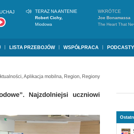
TERAZ NA ANTENIE
WKRÓTCE
UCHAJ
Robert Cichy,
Joe Bonamassa
Baranovski
Miodowa
The Heart That Ne
Waits
U
LISTA PRZEBOJÓW
WSPÓŁPRACA
PODCAST
ktualności
,
Aplikacja mobilna
,
Region
,
Regiony
dowe”. Najzdolniejsi uczniowi
Ostatn