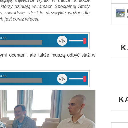
iągają najlepsze wyniki w nauce, a także
 którzy działają w ramach Specjalnej Strefy
o zawodowe. Jest to niezwykle ważne dla
h jest coraz więcej.
00:00
K
ymi ocenami, ale także muszą odbyć staż w
00:00
K