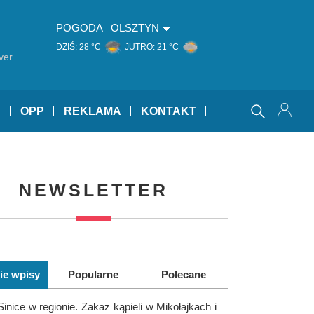
POGODA
OLSZTYN
DZIŚ:
28 °C
JUTRO:
21 °C
ver
Y
OPP
REKLAMA
KONTAKT
NEWSLETTER
ie wpisy
Popularne
Polecane
Sinice w regionie. Zakaz kąpieli w Mikołajkach i