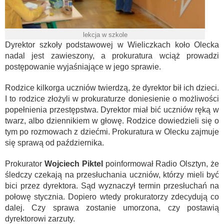
lekcja w szkole
Dyrektor szkoły podstawowej w Wieliczkach koło Olecka
nadal jest zawieszony, a prokuratura wciąż prowadzi
postępowanie wyjaśniające w jego sprawie.
Rodzice kilkorga uczniów twierdzą, że dyrektor bił ich dzieci.
I to rodzice złożyli w prokuraturze doniesienie o możliwości
popełnienia przestępstwa. Dyrektor miał bić uczniów ręką w
twarz, albo dziennikiem w głowę. Rodzice dowiedzieli się o
tym po rozmowach z dziećmi. Prokuratura w Olecku zajmuje
się sprawą od października.
Prokurator
Wojciech Piktel
poinformował Radio Olsztyn, że
śledczy czekają na przesłuchania uczniów, którzy mieli być
bici przez dyrektora. Sąd wyznaczył termin przesłuchań na
połowę stycznia. Dopiero wtedy prokuratorzy zdecydują co
dalej. Czy sprawa zostanie umorzona, czy postawią
dyrektorowi zarzuty.