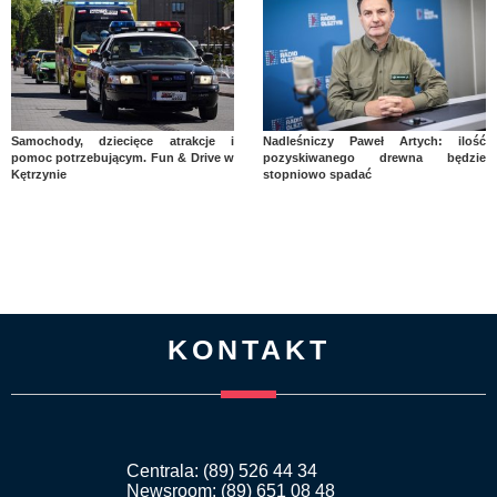
Samochody, dziecięce atrakcje i
Nadleśniczy Paweł Artych: ilość
pomoc potrzebującym. Fun & Drive w
pozyskiwanego drewna będzie
Kętrzynie
stopniowo spadać
KONTAKT
Centrala: (89) 526 44 34
Newsroom: (89) 651 08 48