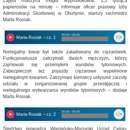
Zajęta maszyna mogła wyprodukować 1,5 tysiąca
papierosów na minutę – informuje oficer prasowy Izby
Administracji Skarbowej w Olsztynie, starszy rachmistrz
Marta Rosiak.
00:00 / 00:00
Marta Rosiak – cz. 1
Nielegalny towar był także załadowany do ciężarówek.
Funkcjonariusze zatrzymali dwóch mężczyzn, którzy
zajmowali się przemytem wyrobów tytoniowych.
Zabezpieczyli też pojazdy ciężarowe wypełnione
nielegalnym towarem. Zatrzymani kierowcy usłyszeli zarzuty
udziału w zorganizowanej grupie przestępczej i
nielegalnego wytwarzania wyrobów tytoniowych – dodaje
Marta Rosiak.
00:00 / 00:00
Marta Rosiak – cz. 2
Śledztwo prowadzą Warmińsko-Mazurski Urząd Celno-