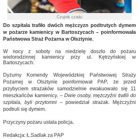
Czujnik czadu
Do szpitala trafiło dwóch mężczyzn podtrutych dymem
w pożarze kamienicy w Bartoszycach – poinformowała
Państwowa Straż Pożarna w Olsztynie.
W nocy z soboty na niedzielę doszło do pożaru
wielorodzinnej kamienicy przy ul. Kętrzyńskiej w
Bartoszycach.
Dyżurny Komendy Wojewódzkiej Państwowej Straży
Pożarnej w Olsztynie poinformował PAP, że przed
przybyciem strażaków samodzielnie ewakuowało się 11
mieszkańców kamienicy. –
Dwie osoby, mężczyźni trafili do
szpitala, byli przytomni
– powiedział strażak. Mężczyźni
podtruli się dymem.
Przyczyny pożaru ustala policja.
Redakcja: Ł.Sadlak za PAP