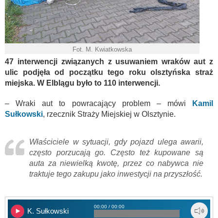
Fot. M. Kwiatkowska
47 interwencji związanych z usuwaniem wraków aut z
ulic podjęła od początku tego roku olsztyńska straż
miejska. W Elblągu było to 110 interwencji.
– Wraki aut to powracający problem – mówi
Kamil
Sułkowski
, rzecznik Straży Miejskiej w Olsztynie.
Właściciele w sytuacji, gdy pojazd ulega awarii,
często porzucają go. Często też kupowane są
auta za niewielką kwotę, przez co nabywca nie
traktuje tego zakupu jako inwestycji na przyszłość.
00:00 / 00:00
K. Sułkowski