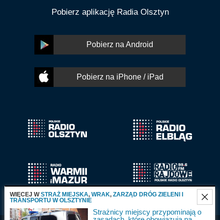
Pobierz aplikację Radia Olsztyn
Pobierz na Android
Pobierz na iPhone / iPad
WIĘCEJ W
STRAŻ MIEJSKA
,
WRAK
,
ZARZĄD DRÓG ZIELENI I
TRANSPORTU W OLSZTYNIE
Strażnicy miejscy przypominają o
zasadach, które obowiązują na