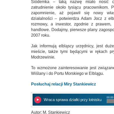
Siódemka – taką nazwę miało nosić ce
zatrudnienie około tysiącu pracownikom.
zapomnienie, aż pojawił się nowy właś
działalności – potwierdza Adam Jocz z el
rozmowy, a inwestor, zgodnie z prawem, 
handlowe. Dodajmy, pierwsze plany zagospod
2007 roku.
Jak informują elbląscy urzędnicy, jest du
mieście, także tymi będącymi w rękach pry
Modrzewinie.
To wzmożone zainteresowanie jest związan
Wiślany i do Portu Morskiego w Elblągu.
Posłuchaj relacji Miry Stankiewicz
00:00
Wraca sprawa działki przy lotnisku
Autor: M. Stankiewicz