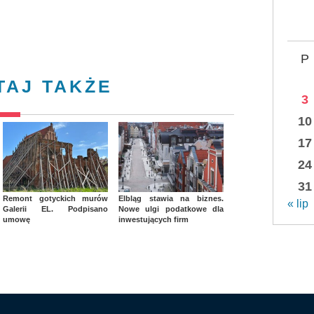
P
TAJ TAKŻE
3
10
17
24
31
Remont gotyckich murów
Elbląg stawia na biznes.
« lip
Galerii EL. Podpisano
Nowe ulgi podatkowe dla
umowę
inwestujących firm