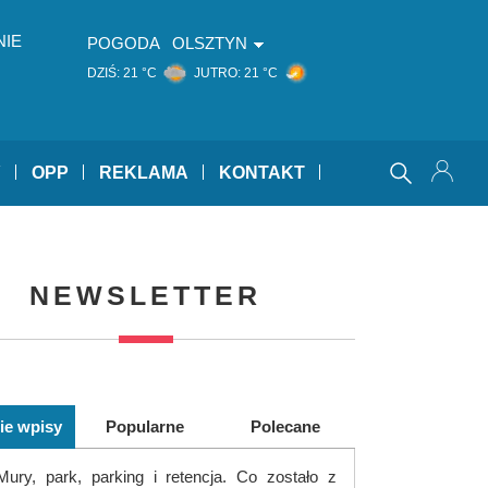
NIE
POGODA
OLSZTYN
DZIŚ:
21 °C
JUTRO:
21 °C
Y
OPP
REKLAMA
KONTAKT
NEWSLETTER
ie wpisy
Popularne
Polecane
Mury, park, parking i retencja. Co zostało z