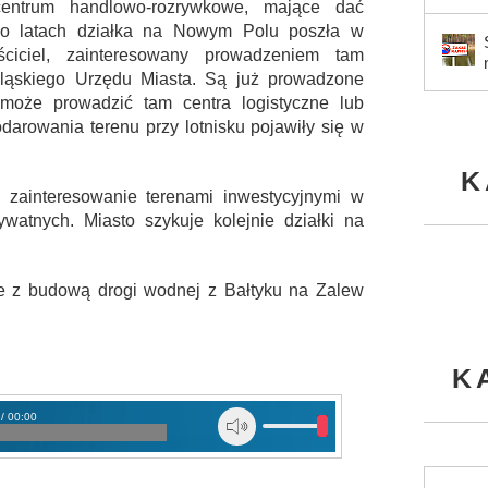
ntrum handlowo-rozrywkowe, mające dać
 Po latach działka na Nowym Polu poszła w
ciciel, zainteresowany prowadzeniem tam
bląskiego Urzędu Miasta. Są już prowadzone
może prowadzić tam centra logistyczne lub
arowania terenu przy lotnisku pojawiły się w
K
że zainteresowanie terenami inwestycyjnymi w
watnych. Miasto szykuje kolejnie działki na
e z budową drogi wodnej z Bałtyku na Zalew
K
 / 00:00