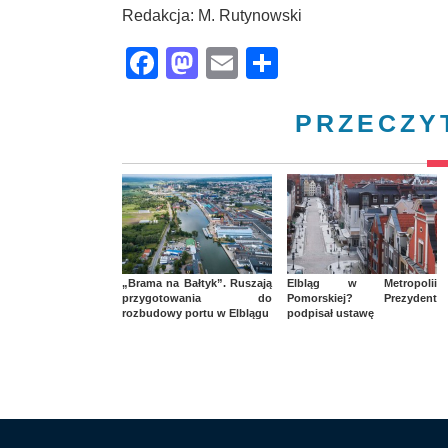
Redakcja: M. Rutynowski
Facebook
Mastodon
Email
Share
PRZECZY
„Brama na Bałtyk”. Ruszają
Elbląg w Metropolii
przygotowania do
Pomorskiej? Prezydent
rozbudowy portu w Elblągu
podpisał ustawę