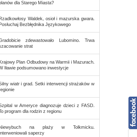
planów dla Starego Miasta?
Rzadkowłosy Waldek, osioł i mazurska gwara.
Posłuchaj Bezbłędnika Językowego
Gradobicie zdewastowało Lubomino. Trwa
szacowanie strat
Krajowy Plan Odbudowy na Warmii i Mazurach.
W Iławie podsumowano inwestycje
Silny wiatr i grad. Setki interwencji strażaków w
regionie
Szpital w Ameryce diagnozuje dzieci z FASD.
To program dla rodzin z regionu
Niewybuch na plaży w Tolkmicku.
Interweniowali saperzy