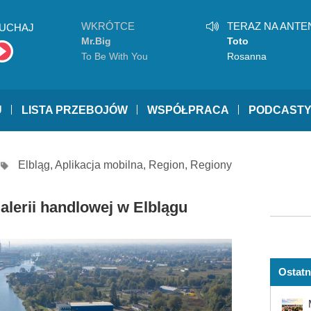
WKRÓTCE
TERAZ NA ANTE
UCHAJ
Mr.Big
Toto
To Be With You
Rosanna
U
LISTA PRZEBOJÓW
WSPÓŁPRACA
PODCAST
Elbląg
,
Aplikacja mobilna
,
Region
,
Regiony
lerii handlowej w Elblągu
Ostatn