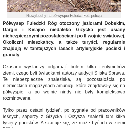
Niewybuchy na półwyspie Fuleda. Fot. policja
Półwysep Fuledzki Róg otoczony jeziorami Dobskim,
Dargin i Kisajno niedaleko Giżycka jest usiany
niebezpiecznymi pozostałościami po II wojnie światowej.
Okoliczni mieszkańcy, a także turyści, regularnie
znajdują w tamtejszych lasach artyleryjskie pociski i
granaty.
Czasami wystarczy odgarnąć butem kilka centymetrów
ziemi, czego byli świadkami autorzy audycji Śliska Sprawa.
Te niebezpieczne znaleziska, są pozostałością po
niemieckich magazynach amunicji, które znajdowały się na
półwyspie, a po wojnie nigdy nie były kompleksowo
rozminowane.
Tylko przez ostatni tydzień, po sygnale od pracowników
leśnych, saperzy z Giżycka i Orzysza znaleźli tam kilka
tysięcy pocisków. A szacuje się, że może być ich w ziemi