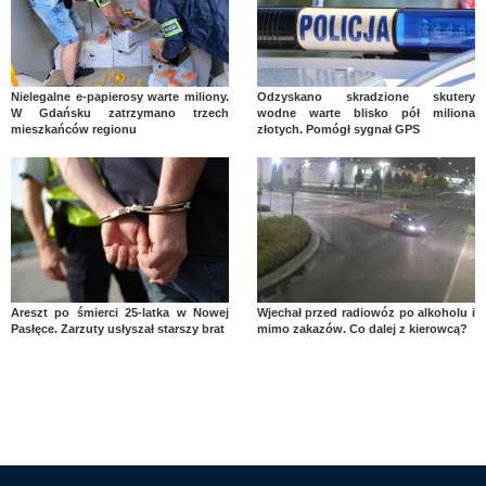
Nielegalne e-papierosy warte miliony.
Odzyskano skradzione skutery
W Gdańsku zatrzymano trzech
wodne warte blisko pół miliona
mieszkańców regionu
złotych. Pomógł sygnał GPS
Areszt po śmierci 25-latka w Nowej
Wjechał przed radiowóz po alkoholu i
Pasłęce. Zarzuty usłyszał starszy brat
mimo zakazów. Co dalej z kierowcą?