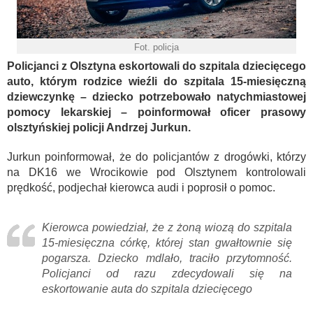
Fot. policja
Policjanci z Olsztyna eskortowali do szpitala dziecięcego
auto, którym rodzice wieźli do szpitala 15-miesięczną
dziewczynkę – dziecko potrzebowało natychmiastowej
pomocy lekarskiej – poinformował oficer prasowy
olsztyńskiej policji Andrzej Jurkun.
Jurkun poinformował, że do policjantów z drogówki, którzy
na DK16 we Wrocikowie pod Olsztynem kontrolowali
prędkość, podjechał kierowca audi i poprosił o pomoc.
Kierowca powiedział, że z żoną wiozą do szpitala
15-miesięczna córkę, której stan gwałtownie się
pogarsza. Dziecko mdlało, traciło przytomność.
Policjanci od razu zdecydowali się na
eskortowanie auta do szpitala dziecięcego