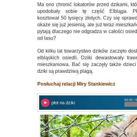
Ma ono chronić lokatorów przed dzikami, któ
upodobały sobie tę część Elbląga. Pł
kosztował 50 tysięcy złotych. Czy się sprawd
okaże się już jesienią, ale już teraz mieszkań
pytają dlaczego nie odgradza w całości osied
od lasu?
Od kilku lat towarzystwo dzików zaczęło d
elbląskich osiedli. Dziki dewastowały traw
mieszkaniowa. Bać się zaczęły także dzieci 
dziki są prawdziwą plagą.
Posłuchaj relacji Miry Stankiewicz
00:00 / 
płot na dziki