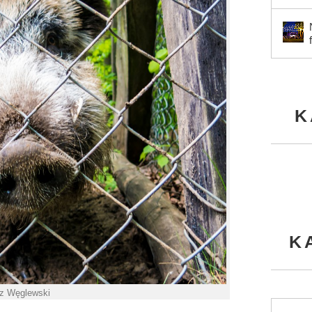
K
K
sz Węglewski