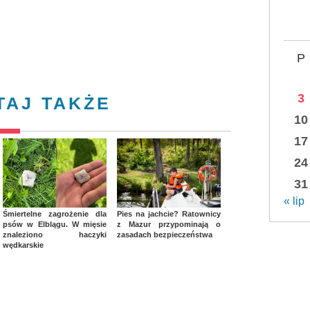
P
3
TAJ TAKŻE
10
17
24
31
« lip
Śmiertelne zagrożenie dla
Pies na jachcie? Ratownicy
psów w Elblągu. W mięsie
z Mazur przypominają o
znaleziono haczyki
zasadach bezpieczeństwa
wędkarskie