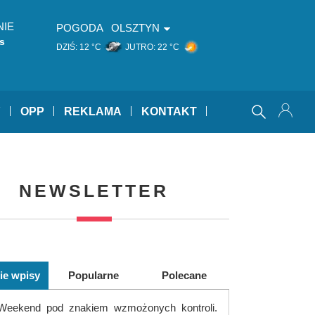
NIE
POGODA
OLSZTYN
s
DZIŚ:
12 °C
JUTRO:
22 °C
Y
OPP
REKLAMA
KONTAKT
NEWSLETTER
ie wpisy
Popularne
Polecane
Weekend pod znakiem wzmożonych kontroli.