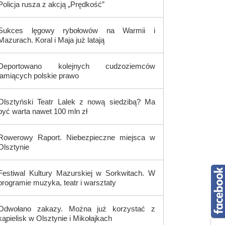
Policja rusza z akcją „Prędkość”
Sukces lęgowy rybołowów na Warmii i
Mazurach. Koral i Maja już latają
Deportowano kolejnych cudzoziemców
łamiących polskie prawo
Olsztyński Teatr Lalek z nową siedzibą? Ma
być warta nawet 100 mln zł
Rowerowy Raport. Niebezpieczne miejsca w
Olsztynie
Festiwal Kultury Mazurskiej w Sorkwitach. W
programie muzyka, teatr i warsztaty
Odwołano zakazy. Można już korzystać z
kąpielisk w Olsztynie i Mikołajkach