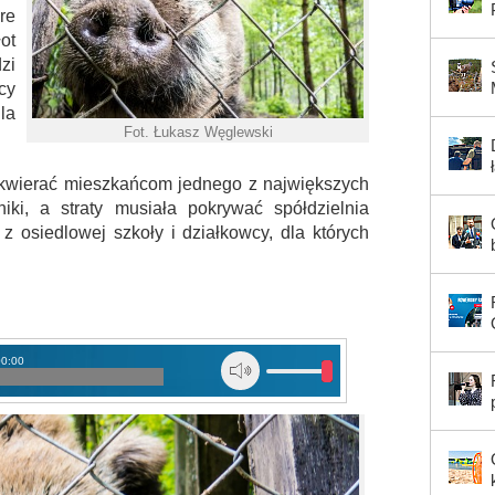
re
ot
zi
cy
la
Fot. Łukasz Węglewski
oskwierać mieszkańcom jednego z największych
niki, a straty musiała pokrywać spółdzielnia
z osiedlowej szkoły i działkowcy, dla których
00:00