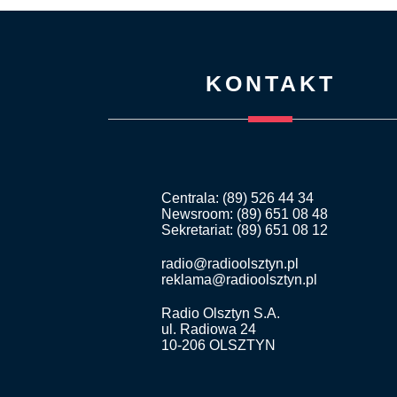
KONTAKT
Centrala: (89) 526 44 34
Newsroom: (89) 651 08 48
Sekretariat: (89) 651 08 12
radio@radioolsztyn.pl
reklama@radioolsztyn.pl
Radio Olsztyn S.A.
ul. Radiowa 24
10-206 OLSZTYN