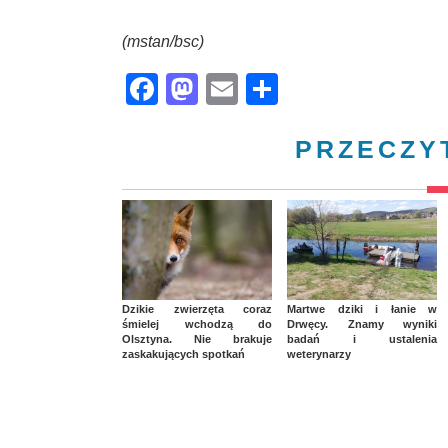
(mstan/bsc)
Facebook
Mastodon
Email
Share
PRZECZY
Dzikie zwierzęta coraz
Martwe dziki i łanie w
śmielej wchodzą do
Drwęcy. Znamy wyniki
Olsztyna. Nie brakuje
badań i ustalenia
zaskakujących spotkań
weterynarzy