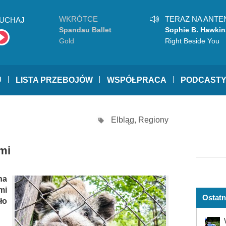
WKRÓTCE
TERAZ NA ANTE
UCHAJ
Spandau Ballet
Sophie B. Hawkin
Gold
Right Beside You
U
LISTA PRZEBOJÓW
WSPÓŁPRACA
PODCAST
Elbląg
,
Regiony
mi
na
mi
Ostatn
ło