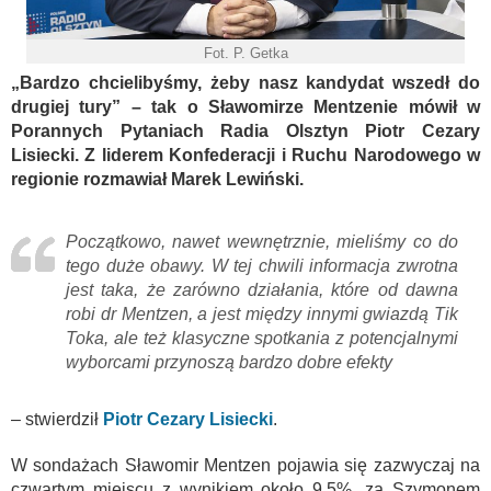
Fot. P. Getka
„Bardzo chcielibyśmy, żeby nasz kandydat wszedł do
drugiej tury” – tak o Sławomirze Mentzenie mówił w
Porannych Pytaniach Radia Olsztyn Piotr Cezary
Lisiecki. Z liderem Konfederacji i Ruchu Narodowego w
regionie rozmawiał Marek Lewiński.
Początkowo, nawet wewnętrznie, mieliśmy co do
tego duże obawy. W tej chwili informacja zwrotna
jest taka, że zarówno działania, które od dawna
robi dr Mentzen, a jest między innymi gwiazdą Tik
Toka, ale też klasyczne spotkania z potencjalnymi
wyborcami przynoszą bardzo dobre efekty
– stwierdził
Piotr Cezary Lisiecki
.
W sondażach Sławomir Mentzen pojawia się zazwyczaj na
czwartym miejscu z wynikiem około 9,5%, za Szymonem