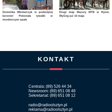
Dominika Włodarczyk w podwójnej
Drugi etap Mazury MTB w Rynie.
koronie! Pokonała rywalki w
Wyścig już 10 maja
morderczym upale
KONTAKT
Centrala: (89) 526 44 34
Newsroom: (89) 651 08 48
Sekretariat: (89) 651 08 12
radio@radioolsztyn.pl
reklama@radioolsztyn.pl