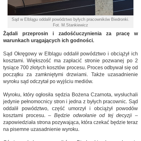
Sąd w Elblągu oddalił powództwo byłych pracowników Biedronki.
Fot. M.Stankiewicz
Żądali przeprosin i zadośćuczynienia za pracę w
warunkach urągających ich godności.
Sąd Okręgowy w Elblągu oddalił powództwo i obciążył ich
kosztami. Większość ma zapłacić stronie pozwanej po 2
tysiące 700 złotych kosztów procesu. Proces odbywał się od
początku za zamkniętymi drzwiami. Także uzasadnienie
wyroku sąd odczytał po wyjściu mediów.
Wyroku, który ogłosiła sędzia Bożena Czarnota, wysłuchali
jedynie pełnomocnicy stron i jedna z byłych pracownic. Sąd
oddalił powództwo, część umorzył i obciążył powodów
kosztami procesu.
– Będzie odwołanie od tej decyzji
–
zapowiedziała strona pozywająca, która czekać będzie teraz
na pisemne uzasadnienie wyroku.