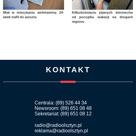
Miał w mieszkaniu amfetaminę. 24-
Kilkudziesięciu pijanych kierowców
latek trafił do aresztu
od początku wakacji na drogach
regionu
KONTAKT
Centrala: (89) 526 44 34
Newsroom: (89) 651 08 48
Sekretariat: (89) 651 08 12
radio@radioolsztyn.pl
reklama@radioolsztyn.pl