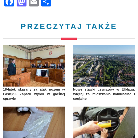
Facebook
Mastodon
Email
Share
PRZECZYTAJ TAKŻE
18-latek skazany za atak nożem w
Nowe stawki czynszów w Elblągu.
Pasłęku. Zapadł wyrok w głośnej
Więcej za mieszkania komunalne i
sprawie
socjalne