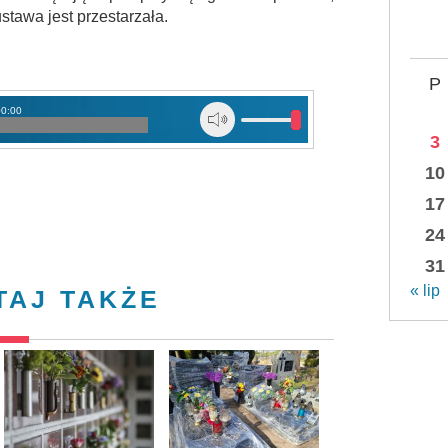
stawa jest przestarzała.
P
00:00
3
10
17
24
31
« lip
TAJ TAKŻE