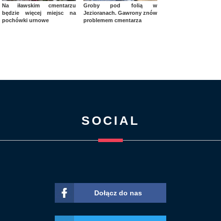
Na iławskim cmentarzu
Groby pod folią w
będzie więcej miejsc na
Jezioranach. Gawrony znów
pochówki urnowe
problemem cmentarza
SOCIAL
Dołącz do nas