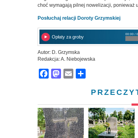
choć wymagają pilnej nowelizacji, ponieważ u
Posłuchaj relacji Doroty Grzymskiej
00:00 / 
Opłaty za groby
Autor: D. Grzymska
Redakcja: A. Niebojewska
Facebook
Mastodon
Email
Share
PRZECZY