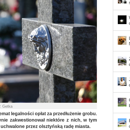
P. Getka
emat legalności opłat za przedłużenie grobu.
nie zakwestionował niektóre z nich, w tym
uchwalone przez olsztyńską radę miasta.