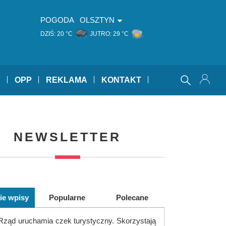
POGODA
OLSZTYN
DZIŚ:
20 °C
JUTRO:
29 °C
Y
OPP
REKLAMA
KONTAKT
NEWSLETTER
ie wpisy
Popularne
Polecane
Rząd uruchamia czek turystyczny. Skorzystają