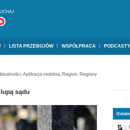
UCHAJ
U
LISTA PRZEBOJÓW
WSPÓŁPRACA
PODCAST
ktualności
,
Aplikacja mobilna
,
Region
,
Regiony
 lupą sądu
Ostatn