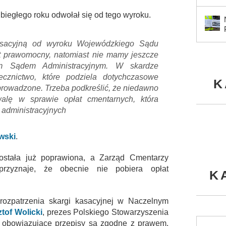
 ubiegłego roku odwołał się od tego wyroku.
kasacyjną od wyroku Wojewódzkiego Sądu
st prawomocny, natomiast nie mamy jeszcze
ym Sądem Administracyjnym. W skardze
ecznictwo, które podziela dotychczasowe
K
 wprowadzone. Trzeba podkreślić, że niedawno
walę w sprawie opłat cmentarnych, która
 administracyjnych
wski
.
stała już poprawiona, a Zarząd Cmentarzy
rzyznaje, że obecnie nie pobiera opłat
K
rozpatrzenia skargi kasacyjnej w Naczelnym
tof Wolicki
, prezes Polskiego Stowarzyszenia
obowiązujące przepisy są zgodne z prawem,