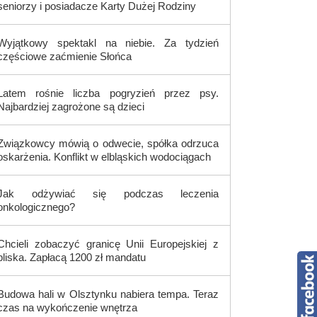
seniorzy i posiadacze Karty Dużej Rodziny
Wyjątkowy spektakl na niebie. Za tydzień
częściowe zaćmienie Słońca
Latem rośnie liczba pogryzień przez psy.
Najbardziej zagrożone są dzieci
Związkowcy mówią o odwecie, spółka odrzuca
oskarżenia. Konflikt w elbląskich wodociągach
Jak odżywiać się podczas leczenia
onkologicznego?
Chcieli zobaczyć granicę Unii Europejskiej z
bliska. Zapłacą 1200 zł mandatu
Budowa hali w Olsztynku nabiera tempa. Teraz
czas na wykończenie wnętrza