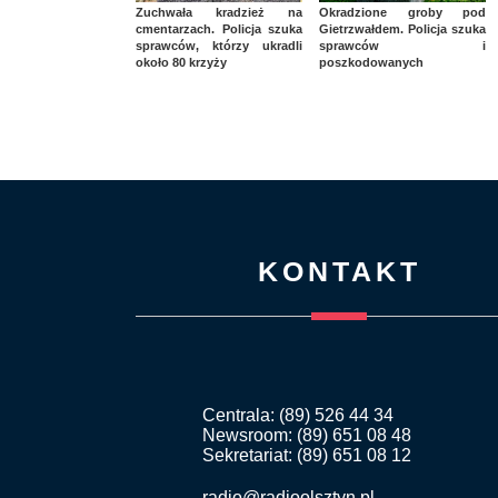
Zuchwała kradzież na
Okradzione groby pod
cmentarzach. Policja szuka
Gietrzwałdem. Policja szuka
sprawców, którzy ukradli
sprawców i
około 80 krzyży
poszkodowanych
KONTAKT
Centrala: (89) 526 44 34
Newsroom: (89) 651 08 48
Sekretariat: (89) 651 08 12
radio@radioolsztyn.pl